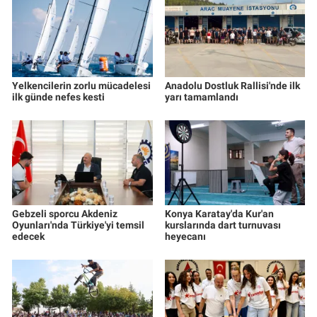
Yelkencilerin zorlu mücadelesi
Anadolu Dostluk Rallisi'nde ilk
ilk günde nefes kesti
yarı tamamlandı
Gebzeli sporcu Akdeniz
Konya Karatay'da Kur'an
Oyunları'nda Türkiye'yi temsil
kurslarında dart turnuvası
edecek
heyecanı