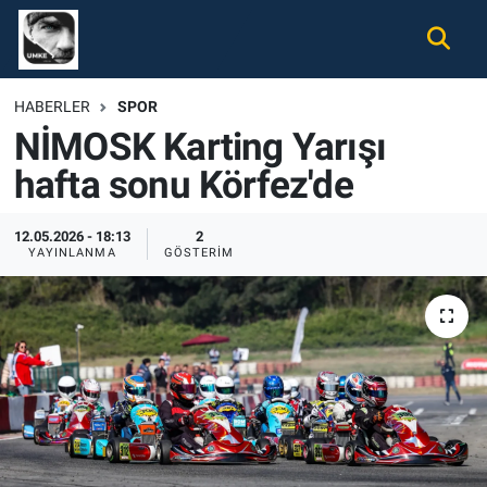
Gündem
Nöbetçi Eczaneler
HABERLER
SPOR
NİMOSK Karting Yarışı
Ekonomi
Hava Durumu
hafta sonu Körfez'de
Spor
Namaz Vakitleri
12.05.2026 - 18:13
2
Magazin
Trafik Durumu
YAYINLANMA
GÖSTERIM
Tüm Haberler
Süper Lig Puan Durumu ve Fikstür
İletişim
Tüm Manşetler
Künye
Son Dakika Haberleri
Haber Arşivi