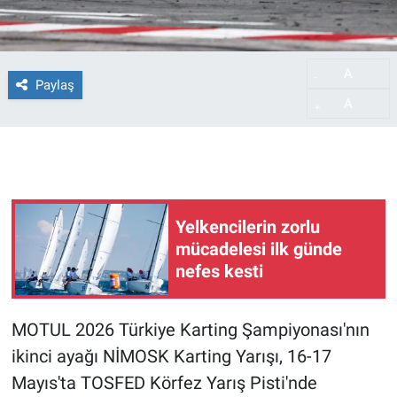
A
-
Paylaş
A
+
Yelkencilerin zorlu
mücadelesi ilk günde
nefes kesti
MOTUL 2026 Türkiye Karting Şampiyonası'nın
ikinci ayağı NİMOSK Karting Yarışı, 16-17
Mayıs'ta TOSFED Körfez Yarış Pisti'nde