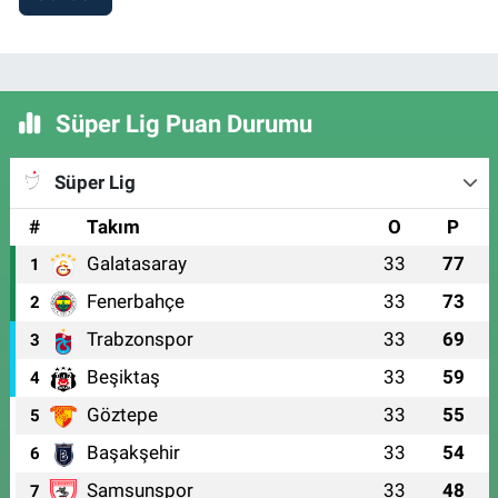
Süper Lig Puan Durumu
Süper Lig
#
Takım
O
P
Galatasaray
33
77
1
Fenerbahçe
33
73
2
Trabzonspor
33
69
3
Beşiktaş
33
59
4
Göztepe
33
55
5
Başakşehir
33
54
6
Samsunspor
33
48
7