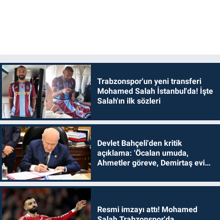
Trabzonspor'un yeni transferi
Mohamed Salah İstanbul'da! İşte
Salah'ın ilk sözleri
Devlet Bahçeli'den kritik
açıklama: 'Öcalan umuda,
Ahmetler göreve, Demirtaş evine
dönmelidir'
Resmi imzayı attı! Mohamed
Salah Trabzonspor'da