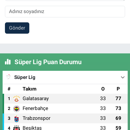
Gönder
Süper Lig Puan Durumu
Süper Lig
#
Takım
O
P
Galatasaray
33
77
1
Fenerbahçe
33
73
2
Trabzonspor
33
69
3
Beşiktaş
33
59
4