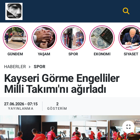
Gündem
Nöbetçi Eczaneler
Ekonomi
Hava Durumu
GÜNDEM
YAŞAM
SPOR
EKONOMI
SIYASET
Spor
Namaz Vakitleri
HABERLER
SPOR
Magazin
Trafik Durumu
Kayseri Görme Engelliler
Milli Takımı'nı ağırladı
Tüm Haberler
Süper Lig Puan Durumu ve Fikstür
İletişim
Tüm Manşetler
27.06.2026 - 07:15
2
YAYINLANMA
GÖSTERIM
Künye
Son Dakika Haberleri
Haber Arşivi