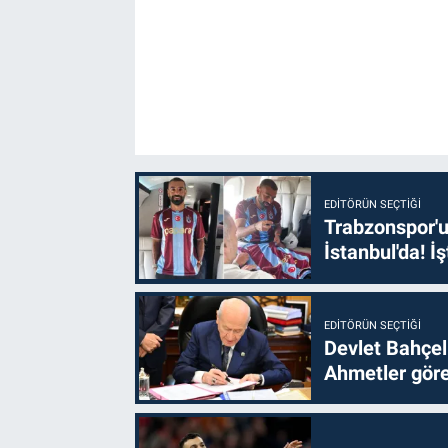
EDITÖRÜN SEÇTIĞI
Trabzonspor'u
İstanbul'da! İş
EDITÖRÜN SEÇTIĞI
Devlet Bahçel
Ahmetler göre