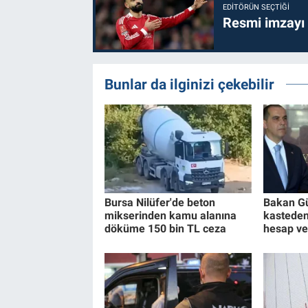
EDITÖRÜN SEÇTIĞI
Resmi imzayı
Bunlar da ilginizi çekebilir
Bursa Nilüfer'de beton
Bakan Gü
mikserinden kamu alanına
kasteden
döküme 150 bin TL ceza
hesap v