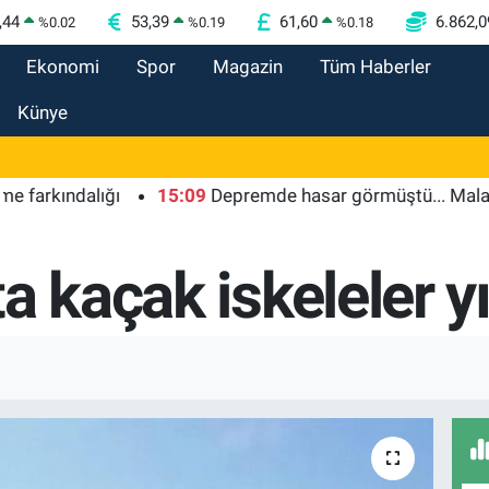
,44
53,39
61,60
6.862,0
%
0.02
%
0.19
%
0.18
Ekonomi
Spor
Magazin
Tüm Haberler
Künye
ındalığı
15:09
Depremde hasar görmüştü... Malatya Arke
a kaçak iskeleler yı