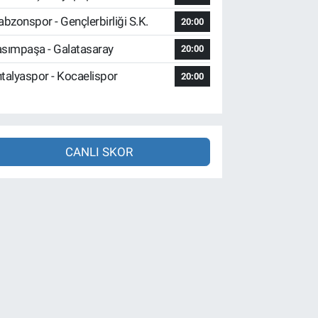
abzonspor - Gençlerbirliği S.K.
20:00
sımpaşa - Galatasaray
20:00
talyaspor - Kocaelispor
20:00
CANLI SKOR