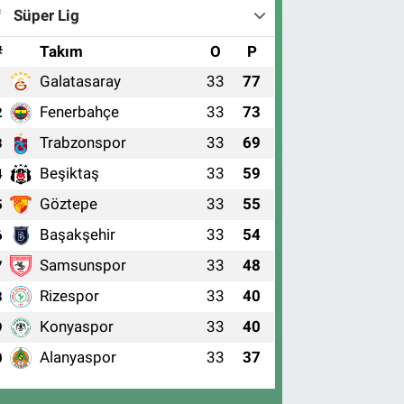
Süper Lig
#
Takım
O
P
Galatasaray
33
77
1
Fenerbahçe
33
73
2
Trabzonspor
33
69
3
Beşiktaş
33
59
4
Göztepe
33
55
5
Başakşehir
33
54
6
Samsunspor
33
48
7
Rizespor
33
40
8
Konyaspor
33
40
9
Alanyaspor
33
37
0