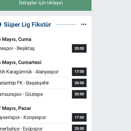
Detaylar için tıklayın
Süper Lig Fikstür
5 Mayıs, Cuma
zespor - Beşiktaş
20:00
6 Mayıs, Cumartesi
tih Karagümrük - Alanyaspor
17:00
ziantep FK - Başakşehir
20:00
msunspor - Göztepe
20:00
 Mayıs, Pazar
yserispor - Konyaspor
17:00
nerbahçe - Eyüpspor
20:00