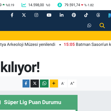
9
14.598,00
79.591,74
%
0.19
%
0
%
-1.82
oloji Müzesi yenilendi
15:05
Batman Sason'un köy yolla
kılıyor!
-
+
A
A
Süper Lig Puan Durumu