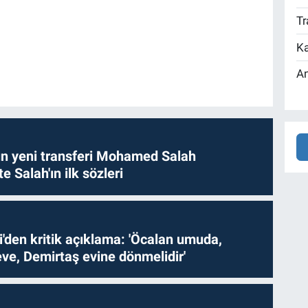
Tr
Ka
An
n yeni transferi Mohamed Salah
te Salah'ın ilk sözleri
i'den kritik açıklama: 'Öcalan umuda,
ve, Demirtaş evine dönmelidir'