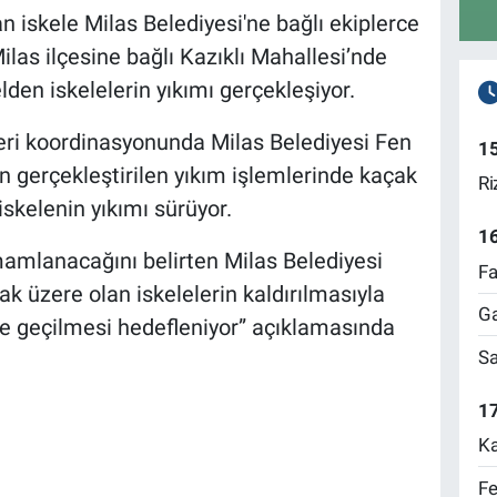
n iskele Milas Belediyesi'ne bağlı ekiplerce
ilas ilçesine bağlı Kazıklı Mahallesi’nde
lden iskelelerin yıkımı gerçekleşiyor.
eri koordinasyonunda Milas Belediyesi Fen
1
an gerçekleştirilen yıkım işlemlerinde kaçak
Ri
iskelenin yıkımı sürüyor.
1
mamlanacağını belirten Milas Belediyesi
Fa
mak üzere olan iskelelerin kaldırılmasıyla
Ga
üne geçilmesi hedefleniyor” açıklamasında
Sa
17
Ka
Fe