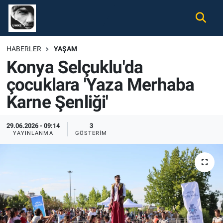
Gündem
Nöbetçi Eczaneler
HABERLER
YAŞAM
Konya Selçuklu'da
Ekonomi
Hava Durumu
çocuklara 'Yaza Merhaba
Spor
Namaz Vakitleri
Karne Şenliği'
Magazin
Trafik Durumu
29.06.2026 - 09:14
3
YAYINLANMA
GÖSTERIM
Tüm Haberler
Süper Lig Puan Durumu ve Fikstür
İletişim
Tüm Manşetler
Künye
Son Dakika Haberleri
Haber Arşivi