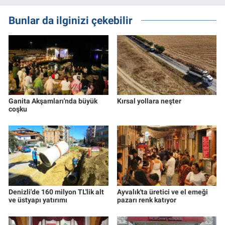
Bunlar da ilginizi çekebilir
Ganita Akşamları'nda büyük
Kırsal yollara neşter
coşku
Denizli'de 160 milyon TL'lik alt
Ayvalık'ta üretici ve el emeği
ve üstyapı yatırımı
pazarı renk katıyor