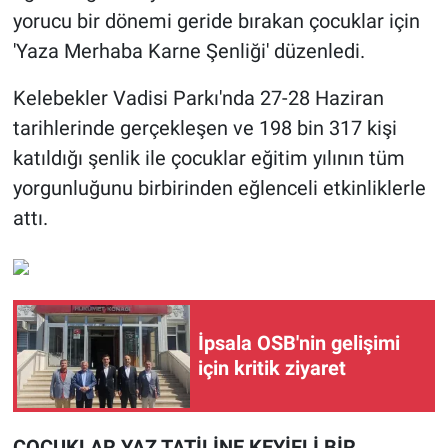
yorucu bir dönemi geride bırakan çocuklar için
'Yaza Merhaba Karne Şenliği' düzenledi.
Kelebekler Vadisi Parkı'nda 27-28 Haziran
tarihlerinde gerçekleşen ve 198 bin 317 kişi
katıldığı şenlik ile çocuklar eğitim yılının tüm
yorgunluğunu birbirinden eğlenceli etkinliklerle
attı.
İpsala OSB'nin gelişimi
için kritik ziyaret
ÇOCUKLAR YAZ TATİLİNE KEYİFLİ BİR