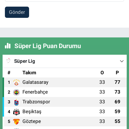
Gönder
Süper Lig Puan Durumu
Süper Lig
#
Takım
O
P
Galatasaray
33
77
1
Fenerbahçe
33
73
2
Trabzonspor
33
69
3
Beşiktaş
33
59
4
Göztepe
33
55
5