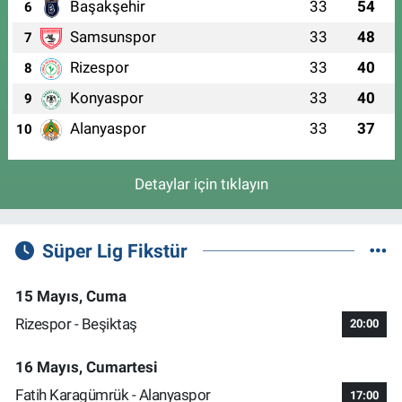
Başakşehir
33
54
6
Samsunspor
33
48
7
Rizespor
33
40
8
Konyaspor
33
40
9
Alanyaspor
33
37
10
Detaylar için tıklayın
Süper Lig Fikstür
15 Mayıs, Cuma
Rizespor - Beşiktaş
20:00
16 Mayıs, Cumartesi
Fatih Karagümrük - Alanyaspor
17:00