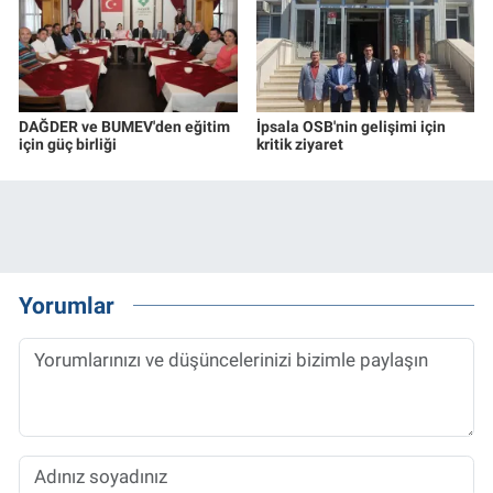
DAĞDER ve BUMEV'den eğitim
İpsala OSB'nin gelişimi için
için güç birliği
kritik ziyaret
Yorumlar