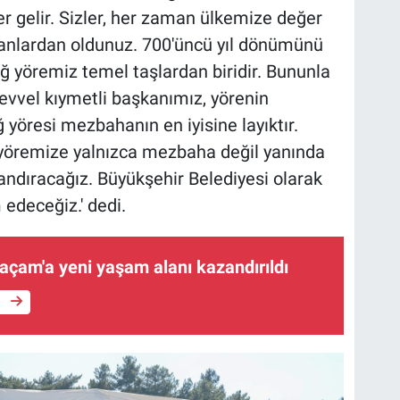
r gelir. Sizler, her zaman ülkemize değer
kanlardan oldunuz. 700'üncü yıl dönümünü
ğ yöremiz temel taşlardan biridir. Bununla
evvel kıymetli başkanımız, yörenin
yöresi mezbahanın en iyisine layıktır.
 yöremize yalnızca mezbaha değil yanında
zandıracağız. Büyükşehir Belediyesi olarak
edeceğiz.' dedi.
açam'a yeni yaşam alanı kazandırıldı
e