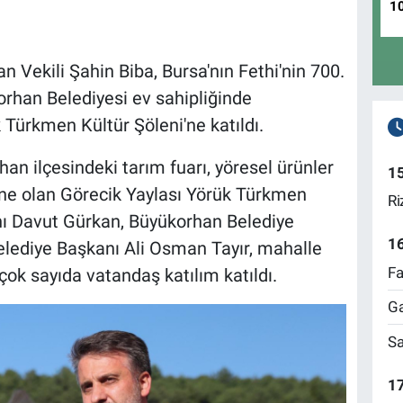
1
 Vekili Şahin Biba, Bursa'nın Fethi'nin 700.
orhan Belediyesi ev sahipliğinde
 Türkmen Kültür Şöleni'ne katıldı.
an ilçesindeki tarım fuarı, yöresel ürünler
1
ahne olan Görecik Yaylası Yörük Türkmen
Ri
anı Davut Gürkan, Büyükorhan Belediye
1
elediye Başkanı Ali Osman Tayır, mahalle
Fa
çok sayıda vatandaş katılım katıldı.
Ga
Sa
17