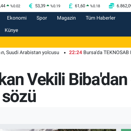
,44
53,39
61,60
6.862,0
%
0.02
%
0.19
%
0.18
Ekonomi
Spor
Magazin
Tüm Haberler
Künye
 Arabistan yolcusu
22:24
Bursa'da TEKNOSAB KOBİ OSB 
kan Vekili Biba'dan
s sözü