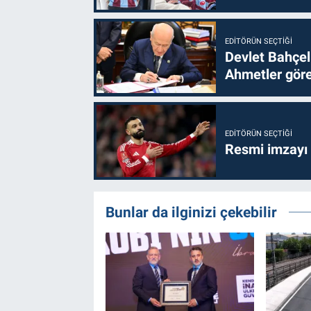
EDITÖRÜN SEÇTIĞI
Devlet Bahçel
Ahmetler göre
EDITÖRÜN SEÇTIĞI
Resmi imzayı
Bunlar da ilginizi çekebilir