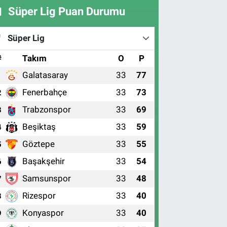
Süper Lig Puan Durumu
Süper Lig
#
Takım
O
P
Galatasaray
33
77
1
Fenerbahçe
33
73
2
Trabzonspor
33
69
3
Beşiktaş
33
59
4
Göztepe
33
55
5
Başakşehir
33
54
6
Samsunspor
33
48
7
Rizespor
33
40
8
Konyaspor
33
40
9