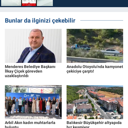
Bunlar da ilginizi çekebilir
Menderes Belediye Başkanı
Anadolu Otoyolu'nda kamyonet
İlkay Çiçek görevden
çekiciye çarptı!
uzaklaştırıldı
Arbil Akın kadın muhtarlarla
Balıkesir Büyükşehir altyapıda
buluştu
hız kesmiyor