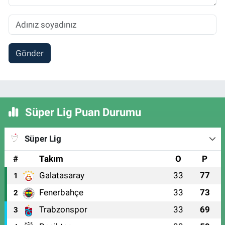
Gönder
Süper Lig Puan Durumu
Süper Lig
#
Takım
O
P
Galatasaray
33
77
1
Fenerbahçe
33
73
2
Trabzonspor
33
69
3