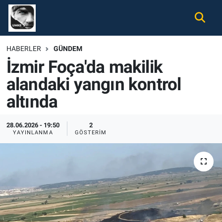
Gündem
Nöbetçi Eczaneler
HABERLER
GÜNDEM
İzmir Foça'da makilik
Ekonomi
Hava Durumu
alandaki yangın kontrol
Spor
Namaz Vakitleri
altında
Magazin
Trafik Durumu
28.06.2026 - 19:50
2
YAYINLANMA
GÖSTERIM
Tüm Haberler
Süper Lig Puan Durumu ve Fikstür
İletişim
Tüm Manşetler
Künye
Son Dakika Haberleri
Haber Arşivi