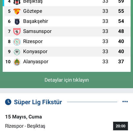
Beşiktaş
33
59
4
Göztepe
33
55
5
Başakşehir
33
54
6
Samsunspor
33
48
7
Rizespor
33
40
8
Konyaspor
33
40
9
Alanyaspor
33
37
10
Detaylar için tıklayın
Süper Lig Fikstür
15 Mayıs, Cuma
Rizespor - Beşiktaş
20:00