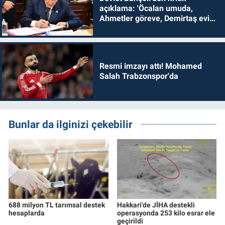
açıklama: 'Öcalan umuda,
Ahmetler göreve, Demirtaş evine
dönmelidir'
Resmi imzayı attı! Mohamed
Salah Trabzonspor'da
Bunlar da ilginizi çekebilir
688 milyon TL tarımsal destek
Hakkari'de JİHA destekli
hesaplarda
operasyonda 253 kilo esrar ele
geçirildi