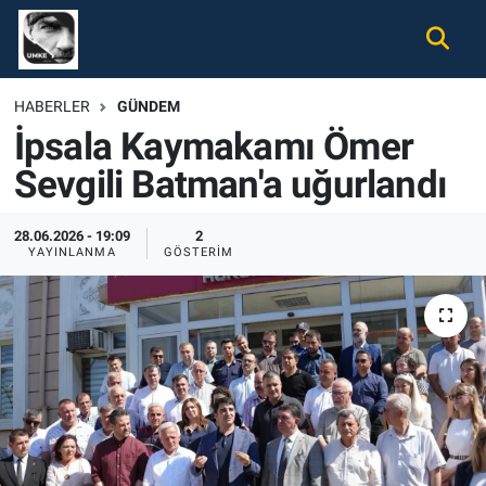
Gündem
Nöbetçi Eczaneler
HABERLER
GÜNDEM
İpsala Kaymakamı Ömer
Ekonomi
Hava Durumu
Sevgili Batman'a uğurlandı
Spor
Namaz Vakitleri
28.06.2026 - 19:09
2
Magazin
Trafik Durumu
YAYINLANMA
GÖSTERIM
Tüm Haberler
Süper Lig Puan Durumu ve Fikstür
İletişim
Tüm Manşetler
Künye
Son Dakika Haberleri
Haber Arşivi