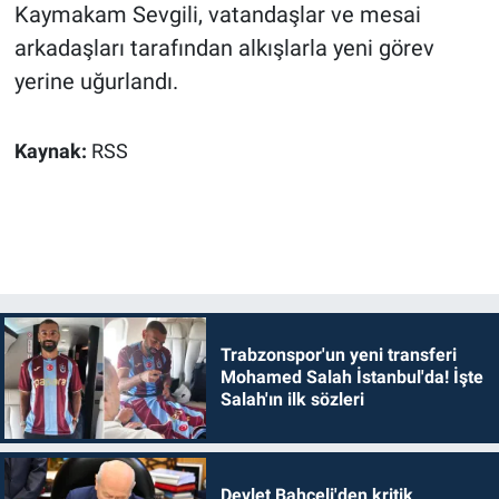
Kaymakam Sevgili, vatandaşlar ve mesai
arkadaşları tarafından alkışlarla yeni görev
yerine uğurlandı.
Kaynak:
RSS
Trabzonspor'un yeni transferi
Mohamed Salah İstanbul'da! İşte
Salah'ın ilk sözleri
Devlet Bahçeli'den kritik