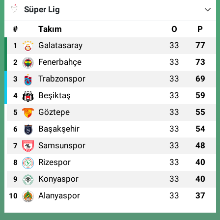
Süper Lig
#
Takım
O
P
Galatasaray
33
77
1
Fenerbahçe
33
73
2
Trabzonspor
33
69
3
Beşiktaş
33
59
4
Göztepe
33
55
5
Başakşehir
33
54
6
Samsunspor
33
48
7
Rizespor
33
40
8
Konyaspor
33
40
9
Alanyaspor
33
37
10