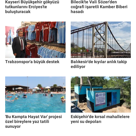
Kayseri Büyükşehir gökyüzü
Bilecik'te Vali Sözer'den
tutkunlarını Erciyes'te
coğrafi işaretli Kamber Biberi
buluşturacak
hasadı
Trabzonspor'a büyük destek
Balıkesir'de kıyılar anlık takip
ediliyor
'Bu Kampta Hayat Var' projesi
Eskişehir'de kırsal mahallelere
özel bireylere yaz tatili
yeni su depoları
sunuyor