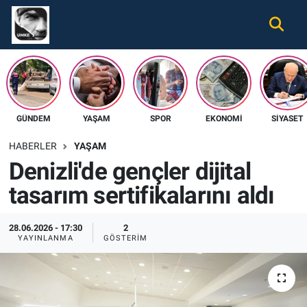
Gündem
Nöbetçi Eczaneler
Ekonomi
Hava Durumu
GÜNDEM
YAŞAM
SPOR
EKONOMI
SIYASET
Spor
Namaz Vakitleri
HABERLER
YAŞAM
Magazin
Trafik Durumu
Denizli'de gençler dijital
tasarım sertifikalarını aldı
Tüm Haberler
Süper Lig Puan Durumu ve Fikstür
İletişim
Tüm Manşetler
28.06.2026 - 17:30
2
YAYINLANMA
GÖSTERIM
Künye
Son Dakika Haberleri
Haber Arşivi