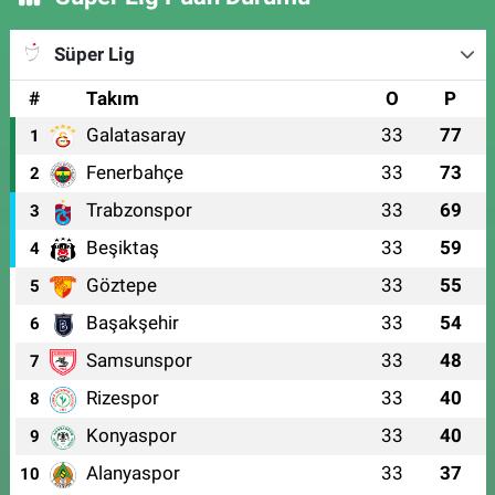
Süper Lig
#
Takım
O
P
Galatasaray
33
77
1
Fenerbahçe
33
73
2
Trabzonspor
33
69
3
Beşiktaş
33
59
4
Göztepe
33
55
5
Başakşehir
33
54
6
Samsunspor
33
48
7
Rizespor
33
40
8
Konyaspor
33
40
9
Alanyaspor
33
37
10