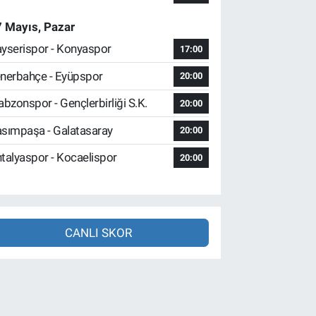
 Mayıs, Pazar
yserispor - Konyaspor
17:00
nerbahçe - Eyüpspor
20:00
abzonspor - Gençlerbirliği S.K.
20:00
sımpaşa - Galatasaray
20:00
talyaspor - Kocaelispor
20:00
CANLI SKOR