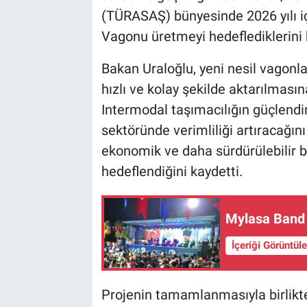
(TÜRASAŞ) bünyesinde 2026 yılı i
Vagonu üretmeyi hedeflediklerini b
Bakan Uraloğlu, yeni nesil vagonla
hızlı ve kolay şekilde aktarılması
Intermodal taşımacılığın güçlendir
sektöründe verimliliği artıracağın
ekonomik ve daha sürdürülebilir bi
hedeflendiğini kaydetti.
Mylasa Band 
İçeriği Görüntül
Projenin tamamlanmasıyla birlikt