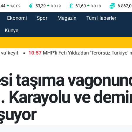
,44
53,39
61,60
6.862,0
%
0.02
%
0.19
%
0.18
Ekonomi
Spor
Magazin
Tüm Haberler
Künye
f
10:57
MHP'li Feti Yıldız'dan 'Terörsüz Türkiye' mesajı
sesi taşıma vagonun
. Karayolu ve demir
uşuyor