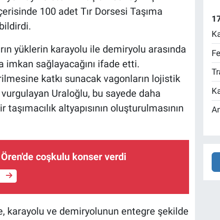
çerisinde 100 adet Tır Dorsesi Taşıma
17
ildirdi.
Ka
rın yüklerin karayolu ile demiryolu arasında
Fe
na imkan sağlayacağını ifade etti.
Tr
ilmesine katkı sunacak vagonların lojistik
Ka
ı vurgulayan Uraloğlu, bu sayede daha
r taşımacılık altyapısının oluşturulmasının
An
Ören'de coşkulu konser verdi
e
e, karayolu ve demiryolunun entegre şekilde