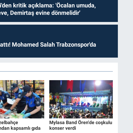
i'den kritik açıklama: 'Öcalan umuda,
ve, Demirtaş evine dönmelidir'
 attı! Mohamed Salah Trabzonspor'da
zelbahçe
Mylasa Band Ören'de coşkulu
'ndan kapsamlı gıda
konser verdi