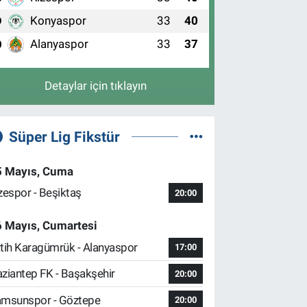
Konyaspor
33
40
9
Alanyaspor
33
37
0
Detaylar için tıklayın
Süper Lig Fikstür
5 Mayıs, Cuma
zespor - Beşiktaş
20:00
6 Mayıs, Cumartesi
tih Karagümrük - Alanyaspor
17:00
ziantep FK - Başakşehir
20:00
msunspor - Göztepe
20:00