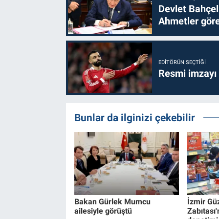
Devlet Bahçel
Ahmetler göre
EDITÖRÜN SEÇTIĞI
Resmi imzayı
Bunlar da ilginizi çekebilir
Bakan Gürlek Mumcu
İzmir Gü
ailesiyle görüştü
Zabıtası