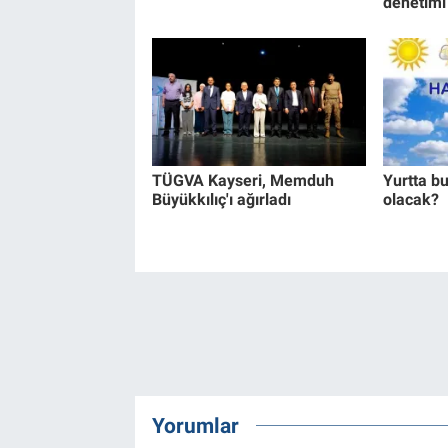
denetimi
TÜGVA Kayseri, Memduh
Yurtta b
Büyükkılıç'ı ağırladı
olacak?
Yorumlar