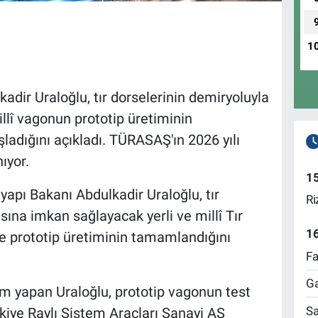
1
adir Uraloğlu, tır dorselerinin demiryoluyla
llî vagonun prototip üretiminin
ladığını açıkladı. TÜRASAŞ'ın 2026 yılı
ıyor.
1
yapı Bakanı Abdulkadir Uraloğlu, tır
Ri
ına imkan sağlayacak yerli ve millî Tır
1
 prototip üretiminin tamamlandığını
Fa
Ga
 yapan Uraloğlu, prototip vagonun test
Sa
rkiye Raylı Sistem Araçları Sanayi AŞ