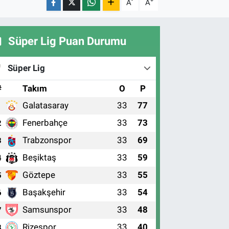
-
+
A
A
Süper Lig Puan Durumu
Süper Lig
#
Takım
O
P
Galatasaray
33
77
1
Fenerbahçe
33
73
2
Trabzonspor
33
69
3
Beşiktaş
33
59
4
Göztepe
33
55
5
Başakşehir
33
54
6
Samsunspor
33
48
7
Rizespor
33
40
8