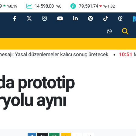
9
14.598,00
79.591,74
%
0.19
%
0
%
-1.82
: Yasal düzenlemeler kalıcı sonuç üretecek
10:51
Mersin'd
da prototip
yolu aynı