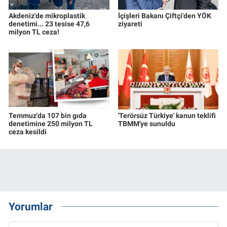
Akdeniz'de mikroplastik
İçişleri Bakanı Çiftçi'den YÖK
denetimi... 23 tesise 47,6
ziyareti
milyon TL ceza!
Temmuz'da 107 bin gıda
'Terörsüz Türkiye' kanun teklifi
denetimine 250 milyon TL
TBMM'ye sunuldu
ceza kesildi
Yorumlar