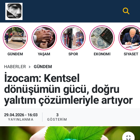
Gündem
Nöbetçi Eczaneler
Ekonomi
Hava Durumu
GÜNDEM
YAŞAM
SPOR
EKONOMI
SIYASET
Spor
Namaz Vakitleri
HABERLER
GÜNDEM
Magazin
Trafik Durumu
İzocam: Kentsel
dönüşümün gücü, doğru
Tüm Haberler
Süper Lig Puan Durumu ve Fikstür
yalıtım çözümleriyle artıyor
İletişim
Tüm Manşetler
29.04.2026 - 16:03
3
Künye
Son Dakika Haberleri
YAYINLANMA
GÖSTERIM
Haber Arşivi