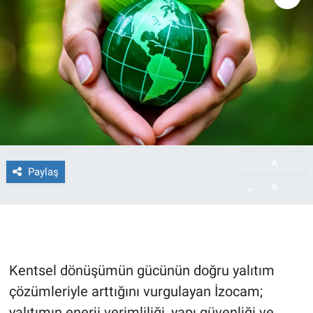
A
-
Paylaş
A
+
Kentsel dönüşümün gücünün doğru yalıtım
çözümleriyle arttığını vurgulayan İzocam;
yalıtımın enerji verimliliği, yapı güvenliği ve