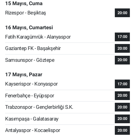
15 Mayıs, Cuma
Rizespor - Beşiktaş
20:00
16 Mayıs, Cumartesi
Fatih Karagümrük - Alanyaspor
17:00
Gaziantep FK - Başakşehir
20:00
Samsunspor - Göztepe
20:00
17 Mayıs, Pazar
Kayserispor - Konyaspor
17:00
Fenerbahçe - Eyüpspor
20:00
Trabzonspor - Gençlerbirliği S.K.
20:00
Kasımpaşa - Galatasaray
20:00
Antalyaspor - Kocaelispor
20:00