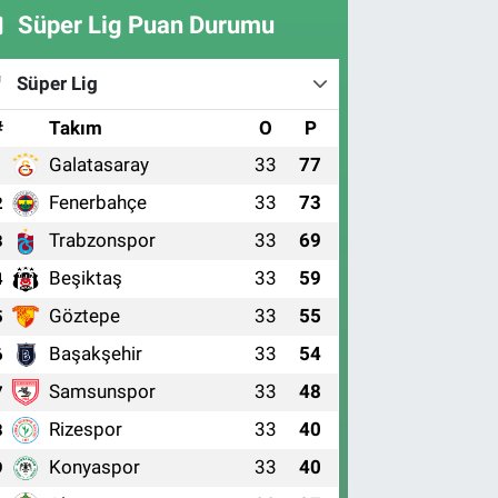
Süper Lig Puan Durumu
Süper Lig
#
Takım
O
P
Galatasaray
33
77
1
Fenerbahçe
33
73
2
Trabzonspor
33
69
3
Beşiktaş
33
59
4
Göztepe
33
55
5
Başakşehir
33
54
6
Samsunspor
33
48
7
Rizespor
33
40
8
Konyaspor
33
40
9