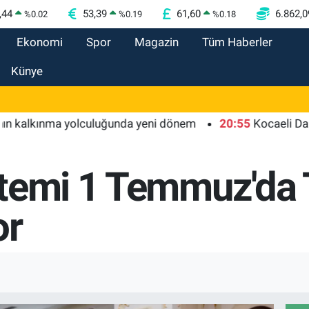
,44
53,39
61,60
6.862,0
%
0.02
%
0.19
%
0.18
Ekonomi
Spor
Magazin
Tüm Haberler
Künye
kınma yolculuğunda yeni dönem
20:55
Kocaeli Darıca'ya
temi 1 Temmuz'da 
or