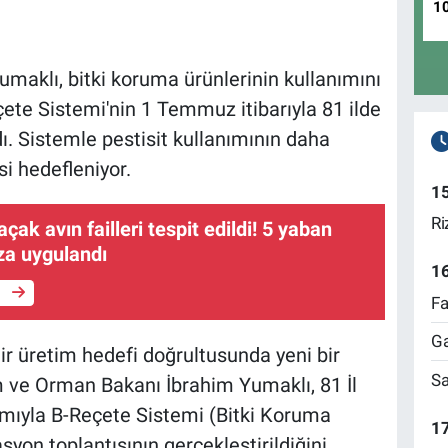
1
aklı, bitki koruma ürünlerinin kullanımını
çete Sistemi'nin 1 Temmuz itibarıyla 81 ilde
ı. Sistemle pestisit kullanımının daha
si hedefleniyor.
1
Ri
açak avın failleri tespit edildi! 5 yaban
eza uygulandı
1
e
Fa
Ga
ir üretim hedefi doğrultusunda yeni bir
Sa
m ve Orman Bakanı İbrahim Yumaklı, 81 İl
mıyla B-Reçete Sistemi (Bitki Koruma
17
asyon toplantısının gerçekleştirildiğini