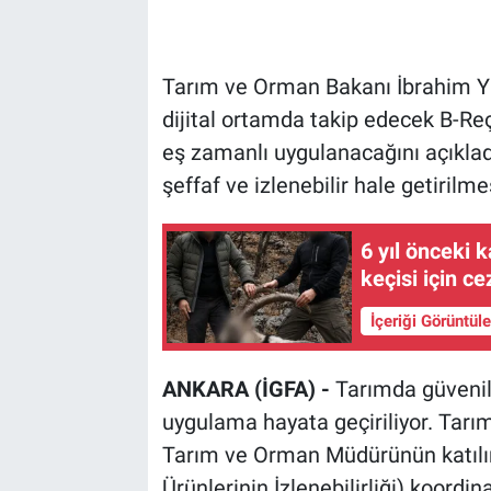
Tarım ve Orman Bakanı İbrahim Yum
dijital ortamda takip edecek B-Re
eş zamanlı uygulanacağını açıklad
şeffaf ve izlenebilir hale getirilme
6 yıl önceki k
keçisi için c
İçeriği Görüntül
ANKARA (İGFA) -
Tarımda güvenil
uygulama hayata geçiriliyor. Tarı
Tarım ve Orman Müdürünün katılı
Ürünlerinin İzlenebilirliği) koordin