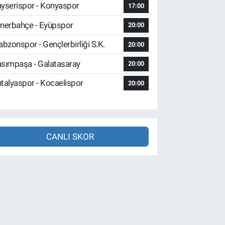
yserispor - Konyaspor
17:00
nerbahçe - Eyüpspor
20:00
abzonspor - Gençlerbirliği S.K.
20:00
sımpaşa - Galatasaray
20:00
talyaspor - Kocaelispor
20:00
CANLI SKOR