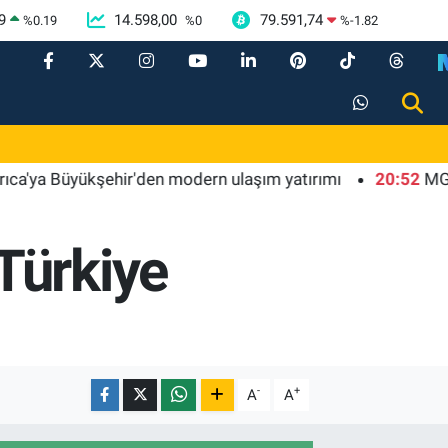
9
14.598,00
79.591,74
%
0.19
%
0
%
-1.82
 Büyükşehir'den modern ulaşım yatırımı
20:52
MGK'dan 8 
Türkiye
-
+
A
A