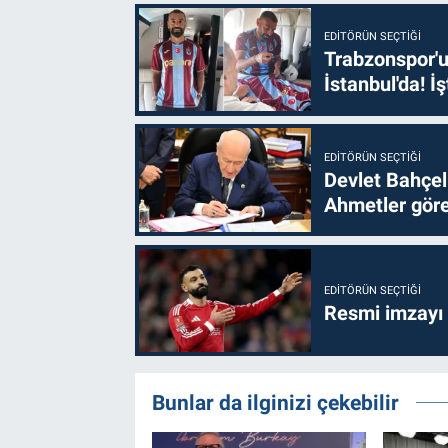
EDITÖRÜN SEÇTIĞI
Trabzonspor'u
İstanbul'da! İş
EDITÖRÜN SEÇTIĞI
Devlet Bahçel
Ahmetler göre
EDITÖRÜN SEÇTIĞI
Resmi imzayı
Bunlar da ilginizi çekebilir