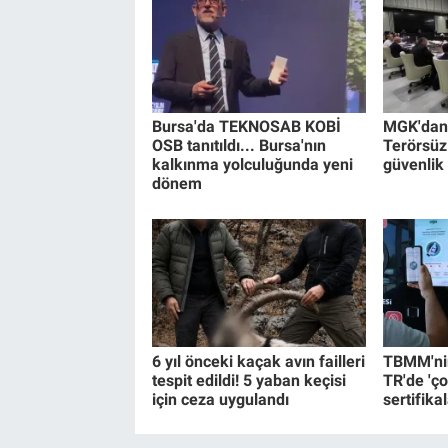
Bursa'da TEKNOSAB KOBİ
MGK'dan 8
OSB tanıtıldı... Bursa'nın
Terörsüz
kalkınma yolculuğunda yeni
güvenlik
dönem
6 yıl önceki kaçak avın failleri
TBMM'nin
tespit edildi! 5 yaban keçisi
TR'de 'ço
için ceza uygulandı
sertifikal