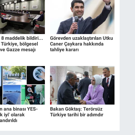
 maddelik bildiri...
Görevden uzaklaştırılan Utku
 Türkiye, bölgesel
Caner Çaykara hakkında
 ve Gazze mesajı
tahliye kararı
 ana binası YES-
Bakan Göktaş: Terörsüz
k iyi' olarak
Türkiye tarihi bir adımdır
andırıldı