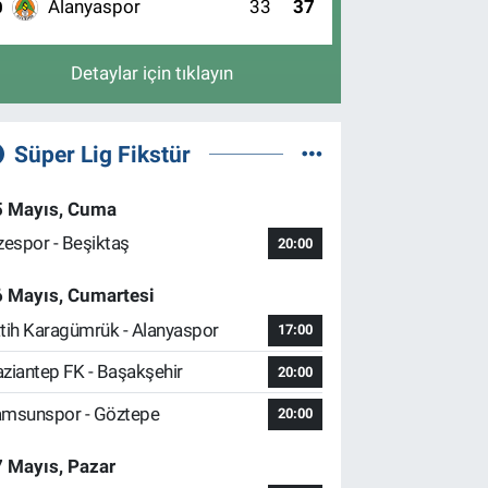
Alanyaspor
33
37
0
Detaylar için tıklayın
Süper Lig Fikstür
5 Mayıs, Cuma
zespor - Beşiktaş
20:00
6 Mayıs, Cumartesi
tih Karagümrük - Alanyaspor
17:00
ziantep FK - Başakşehir
20:00
msunspor - Göztepe
20:00
 Mayıs, Pazar