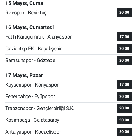
15 Mayıs, Cuma
Rizespor - Beşiktaş
20:00
16 Mayıs, Cumartesi
Fatih Karagümrük - Alanyaspor
17:00
Gaziantep FK - Başakşehir
20:00
Samsunspor - Göztepe
20:00
17 Mayıs, Pazar
Kayserispor - Konyaspor
17:00
Fenerbahçe - Eyüpspor
20:00
Trabzonspor - Gençlerbirliği S.K.
20:00
Kasımpaşa - Galatasaray
20:00
Antalyaspor - Kocaelispor
20:00