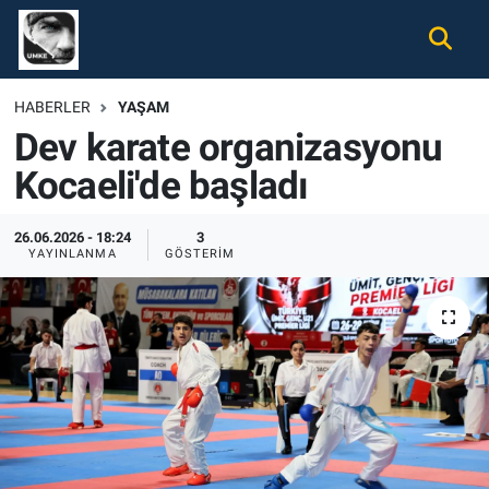
Gündem
Nöbetçi Eczaneler
HABERLER
YAŞAM
Dev karate organizasyonu
Ekonomi
Hava Durumu
Kocaeli'de başladı
Spor
Namaz Vakitleri
26.06.2026 - 18:24
3
Magazin
Trafik Durumu
YAYINLANMA
GÖSTERIM
Tüm Haberler
Süper Lig Puan Durumu ve Fikstür
İletişim
Tüm Manşetler
Künye
Son Dakika Haberleri
Haber Arşivi