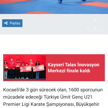
A
-
Paylaş
A
+
Kayseri Talas İnovasyon
Merkezi finale kaldı
Kocaeli'de 3 gün sürecek olan, 1600 sporcunun
mücadele edeceği Türkiye Ümit Genç U21
Premier Ligi Karate Şampiyonası, Büyükşehir