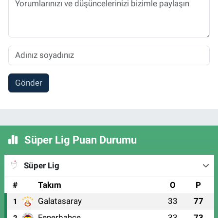
Gönder
Süper Lig Puan Durumu
Süper Lig
#
Takım
O
P
Galatasaray
33
77
1
Fenerbahçe
33
73