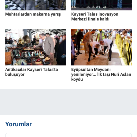
Muhtarlardan makarna yarışı
Kayseri Talas İnovasyon
Merkezi finale kaldı
Antikacılar Kayseri Talas'ta
Eyüpsultan Meydanı
buluşuyor
yenileniyor... İlk taşı Nuri Aslan
koydu
Yorumlar