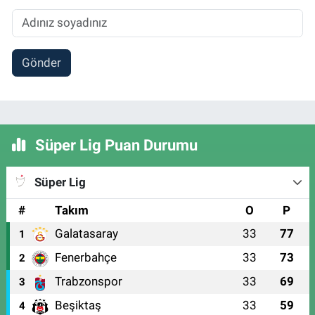
Gönder
Süper Lig Puan Durumu
Süper Lig
#
Takım
O
P
Galatasaray
33
77
1
Fenerbahçe
33
73
2
Trabzonspor
33
69
3
Beşiktaş
33
59
4