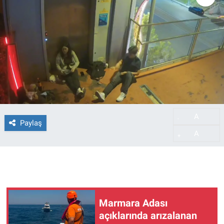
A
-
Paylaş
A
+
Marmara Adası
açıklarında arızalanan