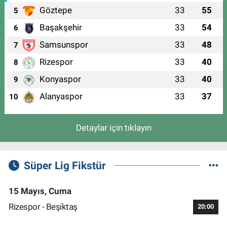
Göztepe
33
55
5
Başakşehir
33
54
6
Samsunspor
33
48
7
Rizespor
33
40
8
Konyaspor
33
40
9
Alanyaspor
33
37
10
Detaylar için tıklayın
Süper Lig Fikstür
15 Mayıs, Cuma
Rizespor - Beşiktaş
20:00