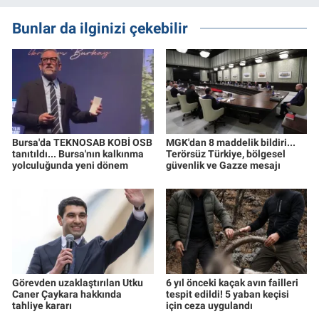
Bunlar da ilginizi çekebilir
Bursa'da TEKNOSAB KOBİ OSB
MGK'dan 8 maddelik bildiri...
tanıtıldı... Bursa'nın kalkınma
Terörsüz Türkiye, bölgesel
yolculuğunda yeni dönem
güvenlik ve Gazze mesajı
Görevden uzaklaştırılan Utku
6 yıl önceki kaçak avın failleri
Caner Çaykara hakkında
tespit edildi! 5 yaban keçisi
tahliye kararı
için ceza uygulandı