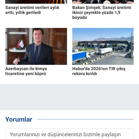
Sanayi üretimi verileri aylık
Bakan Şimşek: Sanayi üretimi
arttı, yıllık geriledi
ikinci çeyrekte yüzde 1,9
büyüdü
Azerbaycan ile kimya
Habur'da 2026'nın TIR çıkış
ticaretine yeni köprü
rekoru kırıldı
Yorumlar