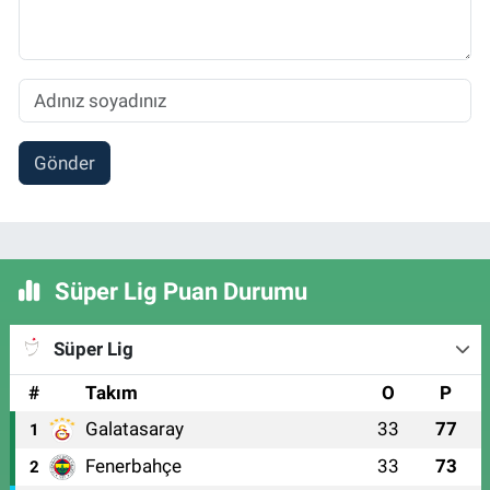
Gönder
Süper Lig Puan Durumu
Süper Lig
#
Takım
O
P
Galatasaray
33
77
1
Fenerbahçe
33
73
2