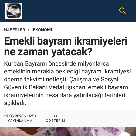
Gündem
Nöbetçi Eczaneler
HABERLER
EKONOMI
Emekli bayram ikramiyeleri
Ekonomi
Hava Durumu
ne zaman yatacak?
Spor
Namaz Vakitleri
Kurban Bayramı öncesinde milyonlarca
Magazin
Trafik Durumu
emeklinin merakla beklediği bayram ikramiyesi
ödeme takvimi netleşti. Çalışma ve Sosyal
Tüm Haberler
Süper Lig Puan Durumu ve Fikstür
Güvenlik Bakanı Vedat Işıkhan, emekli bayram
ikramiyelerinin hesaplara yatırılacağı tarihleri
İletişim
Tüm Manşetler
açıkladı.
Künye
Son Dakika Haberleri
12.05.2026 - 16:51
11
YAYINLANMA
GÖSTERIM
Haber Arşivi