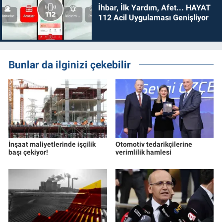
İhbar, İlk Yardım, Afet... HAYAT
112 Acil Uygulaması Genişliyor
Bunlar da ilginizi çekebilir
İnşaat maliyetlerinde işçilik
Otomotiv tedarikçilerine
başı çekiyor!
verimlilik hamlesi