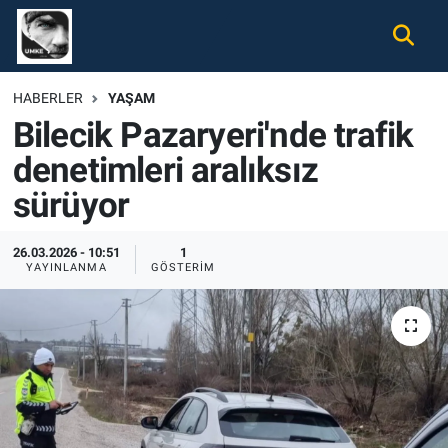
Gündem
Nöbetçi Eczaneler
HABERLER
YAŞAM
Bilecik Pazaryeri'nde trafik
Ekonomi
Hava Durumu
denetimleri aralıksız
Spor
Namaz Vakitleri
sürüyor
Magazin
Trafik Durumu
26.03.2026 - 10:51
1
YAYINLANMA
GÖSTERIM
Tüm Haberler
Süper Lig Puan Durumu ve Fikstür
İletişim
Tüm Manşetler
Künye
Son Dakika Haberleri
Haber Arşivi