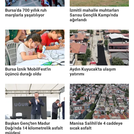
Bursa'da 700 yıllık ruh
İzmitli mahalle muhtarları
marşlarla yaşatılıyor
Sarısu Gençlik Kampı'nda
ağırlandı
Bursa İznik 'MobilFest'in
Aydın Kuyucak'ta ulaşım
üçüncü durağı oldu
yatırımı
Başkan Genç'ten Madur
Manisa Salihli'de 4 caddeye
Dağı'nda 14 kilometrelik asfalt
sıcak asfalt
müjdesi