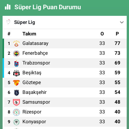
Süper Lig Puan Durumu
Süper Lig
#
Takım
O
P
Galatasaray
33
77
1
Fenerbahçe
33
73
2
Trabzonspor
33
69
3
Beşiktaş
33
59
4
Göztepe
33
55
5
Başakşehir
33
54
6
Samsunspor
33
48
7
Rizespor
33
40
8
Konyaspor
33
40
9