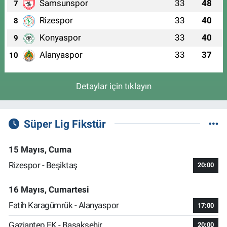
Samsunspor
33
48
7
Rizespor
33
40
8
Konyaspor
33
40
9
Alanyaspor
33
37
10
Detaylar için tıklayın
Süper Lig Fikstür
15 Mayıs, Cuma
Rizespor - Beşiktaş
20:00
16 Mayıs, Cumartesi
Fatih Karagümrük - Alanyaspor
17:00
Gaziantep FK - Başakşehir
20:00