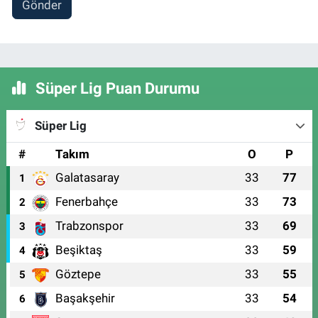
Gönder
Süper Lig Puan Durumu
Süper Lig
#
Takım
O
P
Galatasaray
33
77
1
Fenerbahçe
33
73
2
Trabzonspor
33
69
3
Beşiktaş
33
59
4
Göztepe
33
55
5
Başakşehir
33
54
6