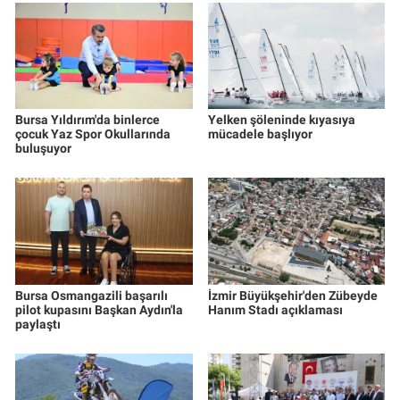
Bursa Yıldırım'da binlerce
Yelken şöleninde kıyasıya
çocuk Yaz Spor Okullarında
mücadele başlıyor
buluşuyor
Bursa Osmangazili başarılı
İzmir Büyükşehir'den Zübeyde
pilot kupasını Başkan Aydın'la
Hanım Stadı açıklaması
paylaştı