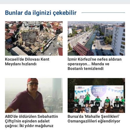
Bunlar da ilginizi çekebilir
Kocaeli'de Dilovası Kent
İzmir Körfezi'ne nefes aldıran
Meydanı hızlandı
operasyon... Manda ve
Bostanlı temizlendi
ABD'de öldürülen Sebahattin
Bursa'da 'Mahalle Şenlikleri'
Çiftçi'nin eşinden adalet
Osmangazilileri eğlendiriyor
çağrısı: İki yıldır mağduruz