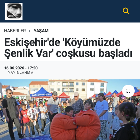
Gündem
Nöbetçi Eczaneler
HABERLER
YAŞAM
Eskişehir'de 'Köyümüzde
Ekonomi
Hava Durumu
Şenlik Var' coşkusu başladı
Spor
Namaz Vakitleri
16.06.2026 - 17:20
Magazin
Trafik Durumu
YAYINLANMA
Tüm Haberler
Süper Lig Puan Durumu ve Fikstür
İletişim
Tüm Manşetler
Künye
Son Dakika Haberleri
Haber Arşivi