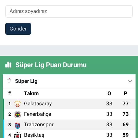
Gönder
Süper Lig Puan Durumu
Süper Lig
#
Takım
O
P
Galatasaray
33
77
1
Fenerbahçe
33
73
2
Trabzonspor
33
69
3
Beşiktaş
33
59
4