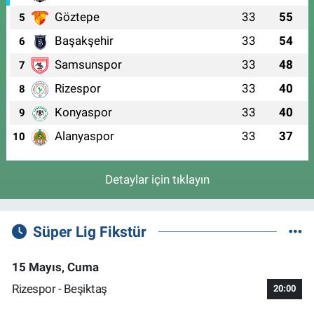
Göztepe
33
55
5
Başakşehir
33
54
6
Samsunspor
33
48
7
Rizespor
33
40
8
Konyaspor
33
40
9
Alanyaspor
33
37
10
Detaylar için tıklayın
Süper Lig Fikstür
15 Mayıs, Cuma
Rizespor - Beşiktaş
20:00