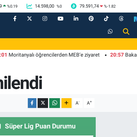
9
14.598,00
79.591,74
%
0.19
%
0
%
-1.82
itanyalı öğrencilerden MEB'e ziyaret
20:57
Bakan Tekin 
ilendi
-
+
A
A
Süper Lig Puan Durumu