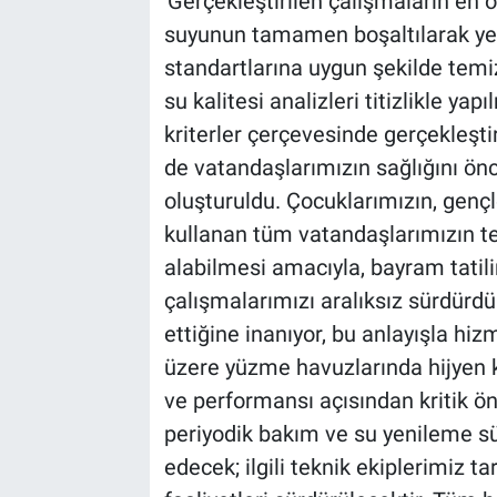
'Gerçekleştirilen çalışmaların en
suyunun tamamen boşaltılarak yen
standartlarına uygun şekilde temi
su kalitesi analizleri titizlikle y
kriterler çerçevesinde gerçekleşt
de vatandaşlarımızın sağlığını ön
oluşturuldu. Çocuklarımızın, gençl
kullanan tüm vatandaşlarımızın te
alabilmesi amacıyla, bayram tatili
çalışmalarımızı aralıksız sürdürdük
ettiğine inanıyor, bu anlayışla hi
üzere yüzme havuzlarında hijyen koş
ve performansı açısından kritik ö
periyodik bakım ve su yenileme s
edecek; ilgili teknik ekiplerimiz t