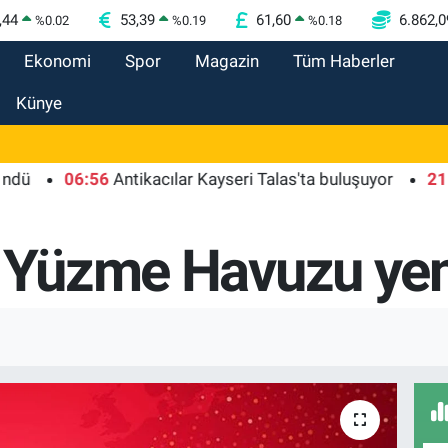
,44
53,39
61,60
6.862,0
%
0.02
%
0.19
%
0.18
Ekonomi
Spor
Magazin
Tüm Haberler
Künye
06:56
Antikacılar Kayseri Talas'ta buluşuyor
21:01
Mor
ı Yüzme Havuzu yen