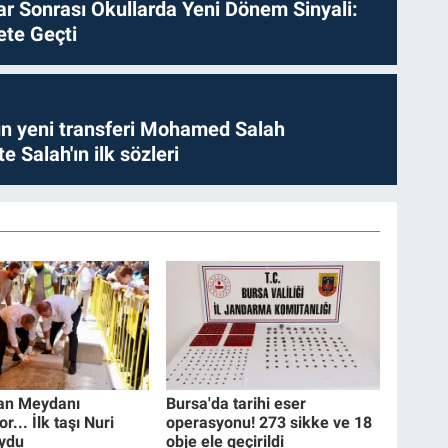
ılar Sonrası Okullarda Yeni Dönem Sinyali:
te Geçti
n yeni transferi Mohamed Salah
te Salah'ın ilk sözleri
an Meydanı
Bursa'da tarihi eser
r... İlk taşı Nuri
operasyonu! 273 sikke ve 18
ydu
obje ele geçirildi