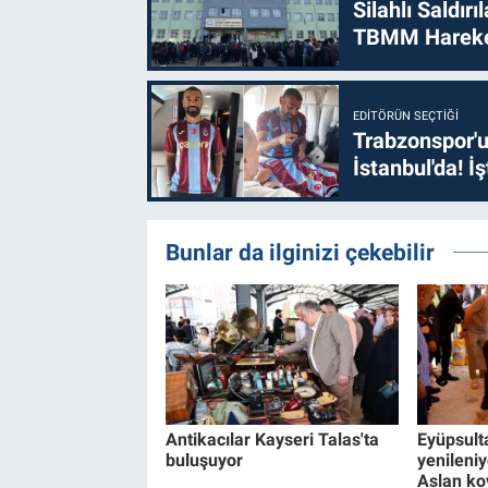
Silahlı Saldır
TBMM Hareke
EDITÖRÜN SEÇTIĞI
Trabzonspor'u
İstanbul'da! İş
Bunlar da ilginizi çekebilir
Antikacılar Kayseri Talas'ta
Eyüpsult
buluşuyor
yenileniyo
Aslan ko