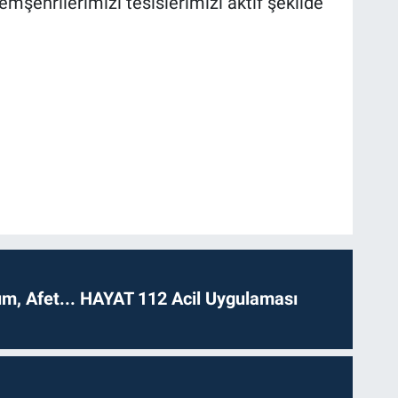
emşehrilerimizi tesislerimizi aktif şekilde
dım, Afet... HAYAT 112 Acil Uygulaması