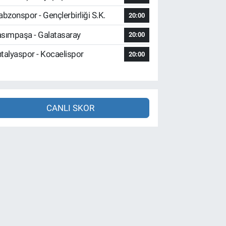
abzonspor - Gençlerbirliği S.K.
20:00
sımpaşa - Galatasaray
20:00
talyaspor - Kocaelispor
20:00
CANLI SKOR