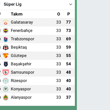
Süper Lig
#
Takım
O
P
Galatasaray
33
77
1
Fenerbahçe
33
73
2
Trabzonspor
33
69
3
Beşiktaş
33
59
4
Göztepe
33
55
5
Başakşehir
33
54
6
Samsunspor
33
48
7
Rizespor
33
40
8
Konyaspor
33
40
9
Alanyaspor
33
37
0