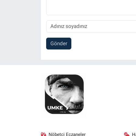
Gönder
Nöbetçi Eczaneler
H