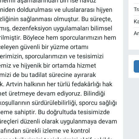
 önemli aşamalarından biri ise havuz
iden doldurulması ve uluslararası hijyen
Tr
zliğinin sağlanması olmuştur. Bu süreçte,
Ka
apılmış, dezenfeksiyon uygulamaları bilimsel
An
irilmiştir. Böylece hem sporcularımızın hem
celeyen güvenli bir yüzme ortamı
erimizin, sporcularımızın ve tesisimizi
miz ve hijyenik bir ortamda hizmet
mizi de bu tadilat sürecine ayırarak
. Artvin halkının her türlü fedakârlığı hak
zmet üretmeye devam ediyoruz. Bilindiği
ullarının sürdürülebilirliği, sporcu sağlığı
neme sahiptir. Bu doğrultuda tesisimizde
üreçleri düzenli olarak uygulanmaya devam
arafından sürekli izleme ve kontrol