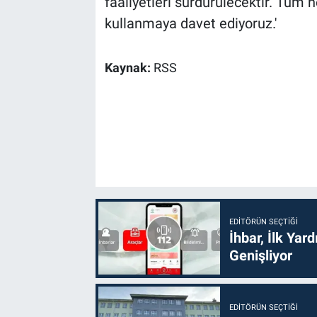
faaliyetleri sürdürülecektir. Tüm h
kullanmaya davet ediyoruz.'
Kaynak:
RSS
EDITÖRÜN SEÇTIĞI
İhbar, İlk Yar
Genişliyor
EDITÖRÜN SEÇTIĞI