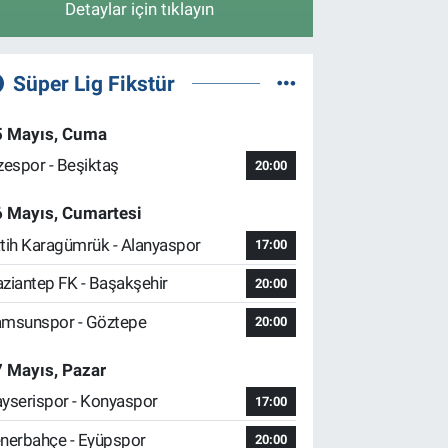
Detaylar için tıklayın
Süper Lig Fikstür
5 Mayıs, Cuma
zespor - Beşiktaş
20:00
6 Mayıs, Cumartesi
tih Karagümrük - Alanyaspor
17:00
ziantep FK - Başakşehir
20:00
msunspor - Göztepe
20:00
 Mayıs, Pazar
yserispor - Konyaspor
17:00
nerbahçe - Eyüpspor
20:00