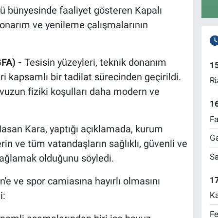
ğü bünyesinde faaliyet gösteren Kapalı
onarım ve yenileme çalışmalarının
FA) -
Tesisin yüzeyleri, teknik donanım
1
i kapsamlı bir tadilat sürecinden geçirildi.
Ri
avuzun fiziki koşulları daha modern ve
1
Fa
Hasan Kara, yaptığı açıklamada, kurum
Ga
rin ve tüm vatandaşların sağlıklı, güvenli ve
Sa
sağlamak olduğunu söyledi.
17
'e ve spor camiasına hayırlı olmasını
i:
Ka
Fe