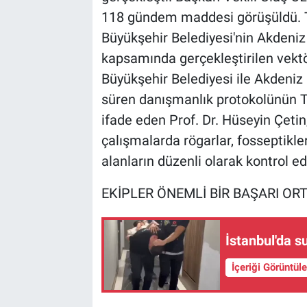
118 gündem maddesi görüşüldü. To
Büyükşehir Belediyesi'nin Akdeniz 
kapsamında gerçekleştirilen vektö
Büyükşehir Belediyesi ile Akdeniz
süren danışmanlık protokolünün T
ifade eden Prof. Dr. Hüseyin Çetin
çalışmalarda rögarlar, fosseptikle
alanların düzenli olarak kontrol edil
EKİPLER ÖNEMLİ BİR BAŞARI O
İstanbul'da s
İçeriği Görüntül