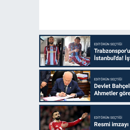
EDITÖRÜN SEÇTIĞI
Trabzonspor'u
İstanbul'da! İş
EDITÖRÜN SEÇTIĞI
Devlet Bahçel
Ahmetler göre
EDITÖRÜN SEÇTIĞI
Resmi imzayı