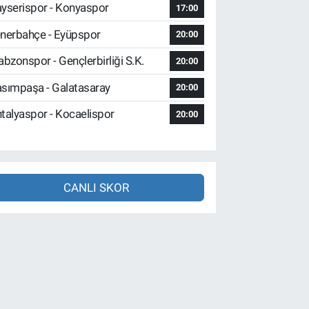
yserispor - Konyaspor
17:00
nerbahçe - Eyüpspor
20:00
abzonspor - Gençlerbirliği S.K.
20:00
sımpaşa - Galatasaray
20:00
talyaspor - Kocaelispor
20:00
CANLI SKOR