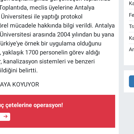
Ka
plantıda, meclis üyelerine Antalya
Fe
Üniversitesi ile yaptığı protokol
rel mücadele hakkında bilgi verildi. Antalya
Tr
 Üniversitesi arasında 2004 yılından bu yana
Ka
ürkiye'ye örnek bir uygulama olduğunu
An
, yaklaşık 1700 personelin görev aldığı
r, kanalizasyon sistemleri ve benzeri
diğini belirtti.
RTAYA KOYUYOR
uç çetelerine operasyon!
e