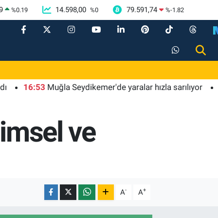
9
14.598,00
79.591,74
%
0.19
%
0
%
-1.82
16:53
Muğla Seydikemer'de yaralar hızla sarılıyor
16:48
limsel ve
-
+
A
A