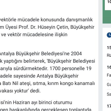
1
 vektörle mücadele konusunda danışmanlık
m Üyesi Prof. Dr. Hüseyin Çetin, Büyükşehir
k ve vektör mücadelesine ilişkin
1
Antalya Büyükşehir Belediyesi'ne 2004
Ri
 yaptığını belirterek, 'Büyükşehir Belediyesi
1
arıyla sürdürmektedir. 1700 personelle 19
Fa
cadele sayesinde Antalya Büyükşehir
 Batı Nil ateşi, sıtma, kırım kongo kanamalı
Ga
 vakası yoktur' dedi.
Sa
i'nin Haziran ayı birinci oturumu
17
zgen başkanlığında gerçekleşen toplantıda