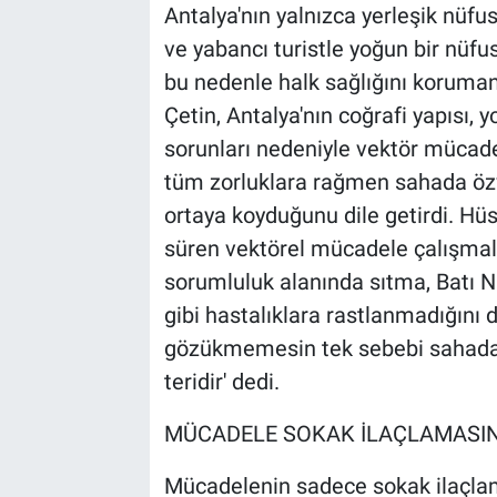
Antalya'nın yalnızca yerleşik nüfus
ve yabancı turistle yoğun bir nüfu
bu nedenle halk sağlığını koruman
Çetin, Antalya'nın coğrafi yapısı, 
sorunları nedeniyle vektör mücadele
tüm zorluklara rağmen sahada özve
ortaya koyduğunu dile getirdi. Hüse
süren vektörel mücadele çalışmala
sorumluluk alanında sıtma, Batı N
gibi hastalıklara rastlanmadığını d
gözükmemesin tek sebebi sahada ç
teridir' dedi.
MÜCADELE SOKAK İLAÇLAMASIN
Mücadelenin sadece sokak ilaçlam