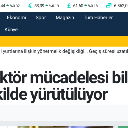
,44
53,39
61,60
6.862,0
%
0.02
%
0.19
%
0.18
Ekonomi
Spor
Magazin
Tüm Haberler
Künye
ına ilişkin yönetmelik değişikliği... Geçiş süresi uzatıldı
ktör mücadelesi bi
kilde yürütülüyor