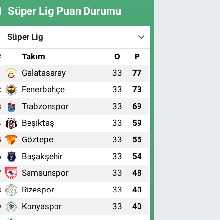
Süper Lig Puan Durumu
Süper Lig
#
Takım
O
P
Galatasaray
33
77
1
Fenerbahçe
33
73
2
Trabzonspor
33
69
3
Beşiktaş
33
59
4
Göztepe
33
55
5
Başakşehir
33
54
6
Samsunspor
33
48
7
Rizespor
33
40
8
Konyaspor
33
40
9