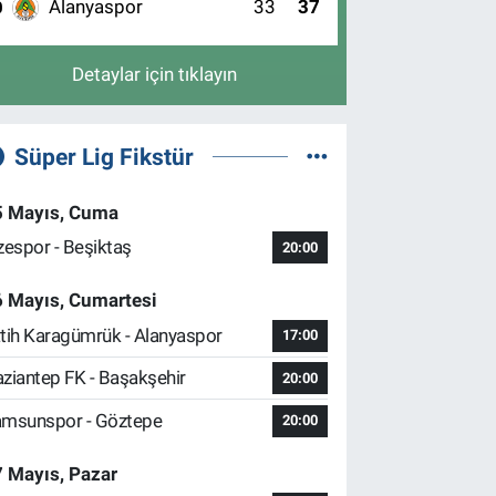
Alanyaspor
33
37
0
Detaylar için tıklayın
Süper Lig Fikstür
5 Mayıs, Cuma
zespor - Beşiktaş
20:00
6 Mayıs, Cumartesi
tih Karagümrük - Alanyaspor
17:00
ziantep FK - Başakşehir
20:00
msunspor - Göztepe
20:00
 Mayıs, Pazar