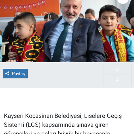
A
-
Paylaş
A
+
Kayseri Kocasinan Belediyesi, Liselere Geçiş
Sistemi (LGS) kapsamında sınava giren
öğrencileri ve onları büyük bir heyecanla