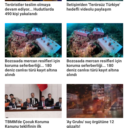
Teröristler teslim olmaya
İletişim'den 'Terörsüz Türkiye'
devam ediyor... Hudutlarda
hedefli videolu paylaşım
490 kişi yakalandı
Bozcaada mercan resifleri için
Bozcaada mercan resifleri için
koruma seferberliği... 180
koruma seferberliği... 180
deniz canlısı türü kayıt altına
deniz canlısı türü kayıt altına
alındı
alındı
TBMM'de Çocuk Koruma
'Ay Grubu' suç örgütüne 12
Kanunu teklifinin ilk
gözaltı!