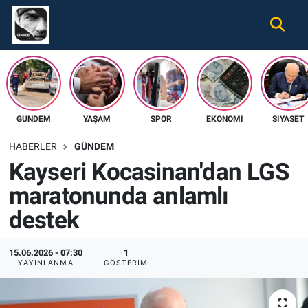
Gündem
Nöbetçi Eczaneler
Ekonomi
Hava Durumu
GÜNDEM
YAŞAM
SPOR
EKONOMI
SIYASET
Spor
Namaz Vakitleri
HABERLER
GÜNDEM
Magazin
Trafik Durumu
Kayseri Kocasinan'dan LGS
maratonunda anlamlı
Tüm Haberler
Süper Lig Puan Durumu ve Fikstür
destek
İletişim
Tüm Manşetler
15.06.2026 - 07:30
1
Künye
Son Dakika Haberleri
YAYINLANMA
GÖSTERIM
Haber Arşivi