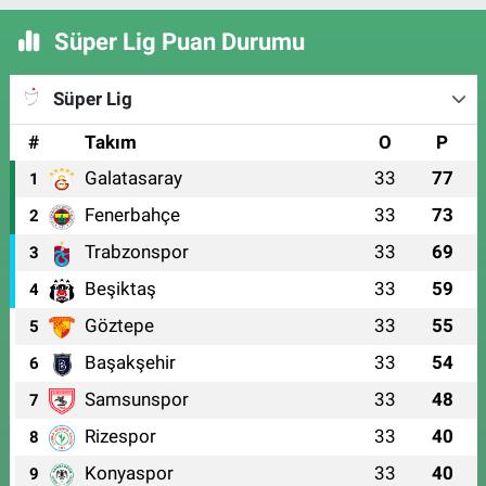
Süper Lig Puan Durumu
Süper Lig
#
Takım
O
P
Galatasaray
33
77
1
Fenerbahçe
33
73
2
Trabzonspor
33
69
3
Beşiktaş
33
59
4
Göztepe
33
55
5
Başakşehir
33
54
6
Samsunspor
33
48
7
Rizespor
33
40
8
Konyaspor
33
40
9