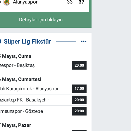
Alanyaspor
33
37
0
Detaylar için tıklayın
Süper Lig Fikstür
5 Mayıs, Cuma
zespor - Beşiktaş
20:00
6 Mayıs, Cumartesi
tih Karagümrük - Alanyaspor
17:00
ziantep FK - Başakşehir
20:00
msunspor - Göztepe
20:00
 Mayıs, Pazar