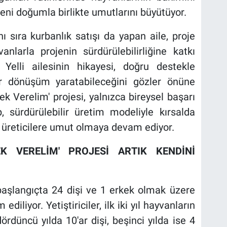
r yeni doğumla birlikte umutlarını büyütüyor.
nı sıra kurbanlık satışı da yapan aile, proje
nlarla projenin sürdürülebilirliğine katkı
Yelli ailesinin hikayesi, doğru destekle
ir dönüşüm yaratabileceğini gözler önüne
k Verelim' projesi, yalnızca bireysel başarı
, sürdürülebilir üretim modeliyle kırsalda
 üreticilere umut olmaya devam ediyor.
K VERELİM' PROJESİ ARTIK KENDİNİ
 başlangıçta 24 dişi ve 1 erkek olmak üzere
iliyor. Yetiştiriciler, ilk iki yıl hayvanların
rdüncü yılda 10'ar dişi, beşinci yılda ise 4