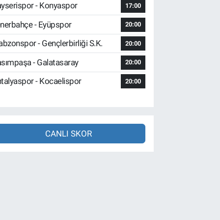
yserispor - Konyaspor
17:00
nerbahçe - Eyüpspor
20:00
abzonspor - Gençlerbirliği S.K.
20:00
sımpaşa - Galatasaray
20:00
talyaspor - Kocaelispor
20:00
CANLI SKOR