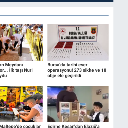
an Meydanı
Bursa'da tarihi eser
r... İlk taşı Nuri
operasyonu! 273 sikke ve 18
ydu
obje ele geçirildi
 Maltepe'de çocuklar
Edirne Keşan'dan Elazığ'a