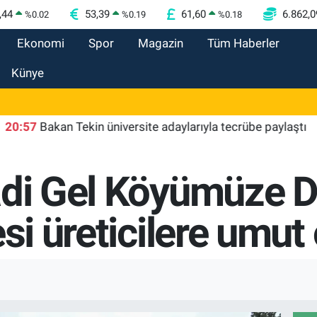
,44
53,39
61,60
6.862,0
%
0.02
%
0.19
%
0.18
Ekonomi
Spor
Magazin
Tüm Haberler
Künye
Bakan Tekin üniversite adaylarıyla tecrübe paylaştı
20:
adi Gel Köyümüze 
esi üreticilere umut