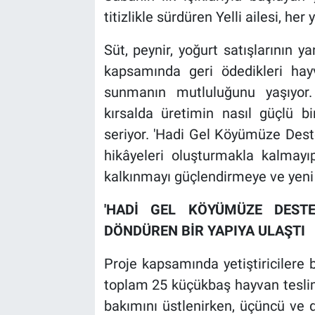
titizlikle sürdüren Yelli ailesi, he
Süt, peynir, yoğurt satışlarının ya
kapsamında geri ödedikleri hayva
sunmanın mutluluğunu yaşıyor. 
kırsalda üretimin nasıl güçlü b
seriyor. 'Hadi Gel Köyümüze Deste
hikâyeleri oluşturmakla kalmayıp
kalkınmayı güçlendirmeye ve yeni
'HADİ GEL KÖYÜMÜZE DESTE
DÖNDÜREN BİR YAPIYA ULAŞTI
Proje kapsamında yetiştiricilere
toplam 25 küçükbaş hayvan teslim ed
bakımını üstlenirken, üçüncü ve dö