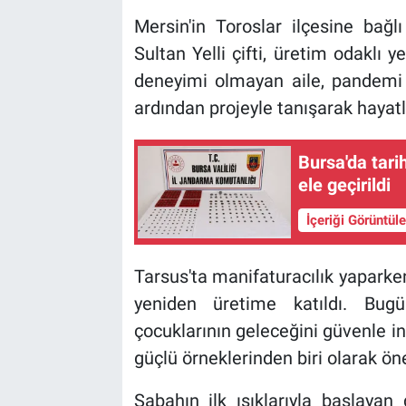
Mersin'in Toroslar ilçesine bağ
Sultan Yelli çifti, üretim odaklı
deneyimi olmayan aile, pandemi
ardından projeyle tanışarak hayatla
Bursa'da tari
ele geçirildi
İçeriği Görüntül
Tarsus'ta manifaturacılık yaparke
yeniden üretime katıldı. Bu
çocuklarının geleceğini güvenle in
güçlü örneklerinden biri olarak öne
Sabahın ilk ışıklarıyla başlayan