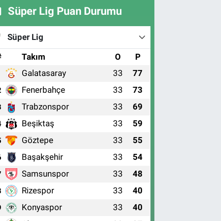
Süper Lig Puan Durumu
Süper Lig
#
Takım
O
P
Galatasaray
33
77
1
Fenerbahçe
33
73
2
Trabzonspor
33
69
3
Beşiktaş
33
59
4
Göztepe
33
55
5
Başakşehir
33
54
6
Samsunspor
33
48
7
Rizespor
33
40
8
Konyaspor
33
40
9