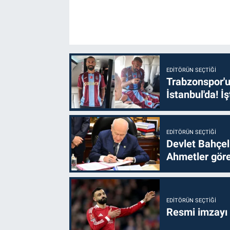
EDITÖRÜN SEÇTIĞI
Trabzonspor'u
İstanbul'da! İş
EDITÖRÜN SEÇTIĞI
Devlet Bahçel
Ahmetler göre
EDITÖRÜN SEÇTIĞI
Resmi imzayı