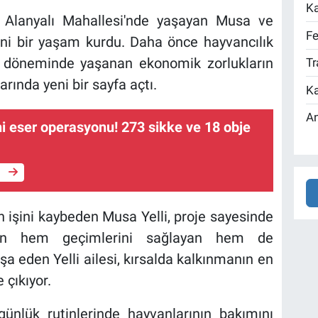
Ka
lı Alanyalı Mahallesi'nde yaşayan Musa ve
Fe
 yeni bir yaşam kurdu. Daha önce hayvancılık
 döneminde yaşanan ekonomik zorlukların
Tr
rında yeni bir sayfa açtı.
Ka
An
hi eser operasyonu! 273 sikke ve 18 obje
e
n işini kaybeden Musa Yelli, proje sayesinde
gün hem geçimlerini sağlayan hem de
şa eden Yelli ailesi, kırsalda kalkınmanın en
 çıkıyor.
 günlük rutinlerinde hayvanlarının bakımını