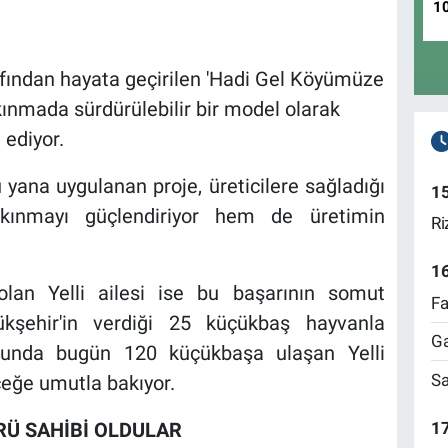
1
afından hayata geçirilen 'Hadi Gel Köyümüze
lkınmada sürdürülebilir bir model olarak
ediyor.
 yana uygulanan proje, üreticilere sağladığı
1
kınmayı güçlendiriyor hem de üretimin
Ri
1
 olan Yelli ailesi ise bu başarının somut
Fa
ükşehir'in verdiği 25 küçükbaş hayvanla
Ga
uluğunda bugün 120 küçükbaşa ulaşan Yelli
Sa
eceğe umutla bakıyor.
17
RÜ SAHİBİ OLDULAR