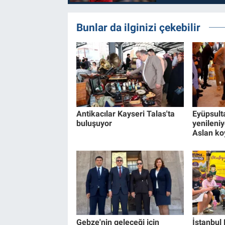
Bunlar da ilginizi çekebilir
Antikacılar Kayseri Talas'ta
Eyüpsult
buluşuyor
yenileniyo
Aslan ko
Gebze'nin geleceği için
İstanbul