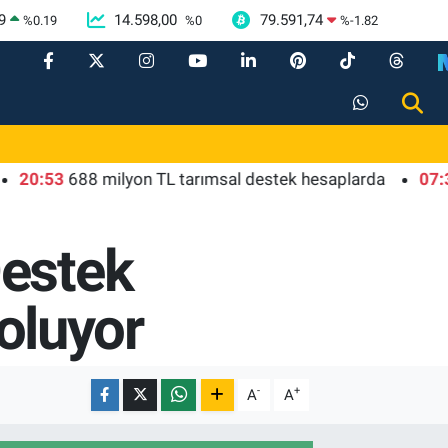
9
14.598,00
79.591,74
%
0.19
%
0
%
-1.82
53
688 milyon TL tarımsal destek hesaplarda
07:30
Kays
Destek
 oluyor
-
+
A
A