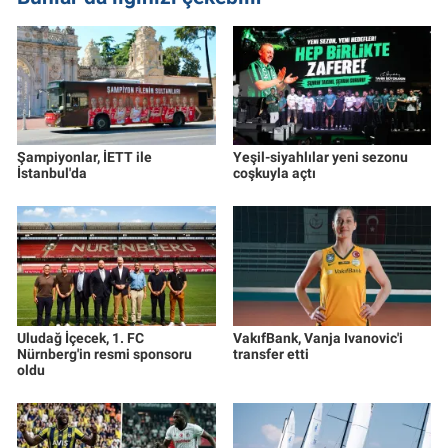
Şampiyonlar, İETT ile
Yeşil-siyahlılar yeni sezonu
İstanbul'da
coşkuyla açtı
Uludağ İçecek, 1. FC
VakıfBank, Vanja Ivanovic'i
Nürnberg'in resmi sponsoru
transfer etti
oldu