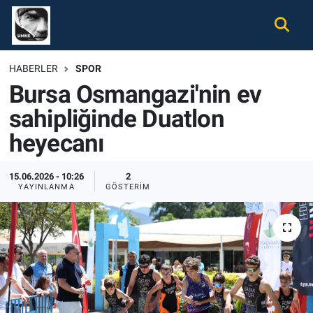
Gündem
Nöbetçi Eczaneler
HABERLER
SPOR
Bursa Osmangazi'nin ev
Ekonomi
Hava Durumu
sahipliğinde Duatlon
Spor
Namaz Vakitleri
heyecanı
Magazin
Trafik Durumu
15.06.2026 - 10:26
2
YAYINLANMA
GÖSTERIM
Tüm Haberler
Süper Lig Puan Durumu ve Fikstür
İletişim
Tüm Manşetler
Künye
Son Dakika Haberleri
Haber Arşivi