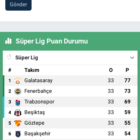
Gönder
Süper Lig Puan Durumu
Süper Lig
#
Takım
O
P
Galatasaray
33
77
1
Fenerbahçe
33
73
2
Trabzonspor
33
69
3
Beşiktaş
33
59
4
Göztepe
33
55
5
Başakşehir
33
54
6