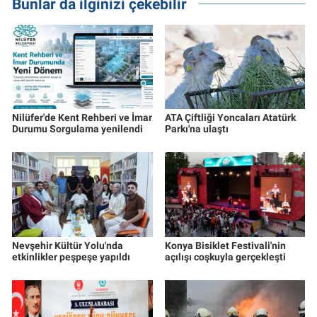
Bunlar da ilginizi çekebilir
Nilüfer'de Kent Rehberi ve İmar
ATA Çiftliği Yoncaları Atatürk
Durumu Sorgulama yenilendi
Parkı'na ulaştı
Nevşehir Kültür Yolu'nda
Konya Bisiklet Festivali'nin
etkinlikler peşpeşe yapıldı
açılışı coşkuyla gerçekleşti