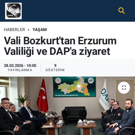
Gündem
Nöbetçi Eczaneler
HABERLER
YAŞAM
Vali Bozkurt'tan Erzurum
Ekonomi
Hava Durumu
Valiliği ve DAP'a ziyaret
Spor
Namaz Vakitleri
28.03.2026 - 10:00
9
Magazin
Trafik Durumu
YAYINLANMA
GÖSTERIM
Tüm Haberler
Süper Lig Puan Durumu ve Fikstür
İletişim
Tüm Manşetler
Künye
Son Dakika Haberleri
Haber Arşivi