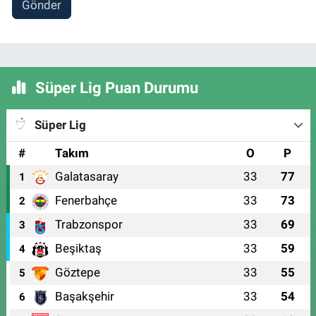
Gönder
Süper Lig Puan Durumu
Süper Lig
#
Takım
O
P
Galatasaray
33
77
1
Fenerbahçe
33
73
2
Trabzonspor
33
69
3
Beşiktaş
33
59
4
Göztepe
33
55
5
Başakşehir
33
54
6