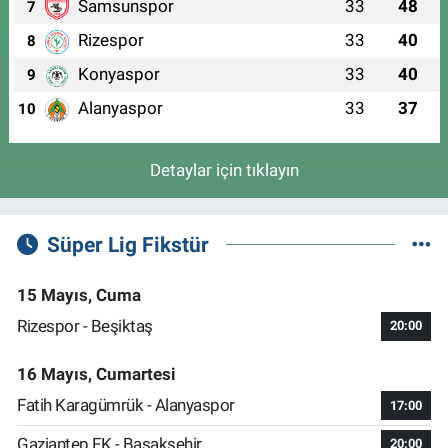
Samsunspor
33
48
7
Rizespor
33
40
8
Konyaspor
33
40
9
Alanyaspor
33
37
10
Detaylar için tıklayın
Süper Lig Fikstür
15 Mayıs, Cuma
Rizespor - Beşiktaş
20:00
16 Mayıs, Cumartesi
Fatih Karagümrük - Alanyaspor
17:00
Gaziantep FK - Başakşehir
20:00