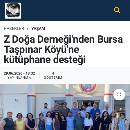
Gündem
Nöbetçi Eczaneler
HABERLER
YAŞAM
Z Doğa Derneği'nden Bursa
Ekonomi
Hava Durumu
Taşpınar Köyü'ne
Spor
Namaz Vakitleri
kütüphane desteği
Magazin
Trafik Durumu
29.06.2026 - 18:32
4
YAYINLANMA
GÖSTERIM
Tüm Haberler
Süper Lig Puan Durumu ve Fikstür
İletişim
Tüm Manşetler
Künye
Son Dakika Haberleri
Haber Arşivi