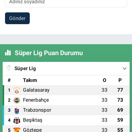
Gönder
Süper Lig Puan Durumu
Süper Lig
#
Takım
O
P
Galatasaray
33
77
1
Fenerbahçe
33
73
2
Trabzonspor
33
69
3
Beşiktaş
33
59
4
Göztepe
33
55
5