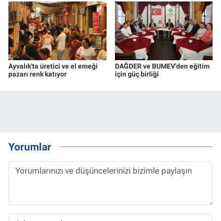
Ayvalık'ta üretici ve el emeği
DAĞDER ve BUMEV'den eğitim
pazarı renk katıyor
için güç birliği
Yorumlar