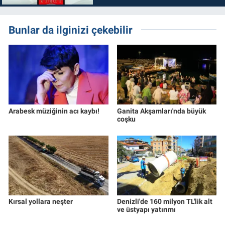
Bunlar da ilginizi çekebilir
Arabesk müziğinin acı kaybı!
Ganita Akşamları'nda büyük
coşku
Kırsal yollara neşter
Denizli'de 160 milyon TL'lik alt
ve üstyapı yatırımı