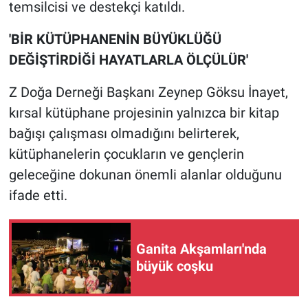
temsilcisi ve destekçi katıldı.
'BİR KÜTÜPHANENİN BÜYÜKLÜĞÜ
DEĞİŞTİRDİĞİ HAYATLARLA ÖLÇÜLÜR'
Z Doğa Derneği Başkanı Zeynep Göksu İnayet,
kırsal kütüphane projesinin yalnızca bir kitap
bağışı çalışması olmadığını belirterek,
kütüphanelerin çocukların ve gençlerin
geleceğine dokunan önemli alanlar olduğunu
ifade etti.
Ganita Akşamları'nda
büyük coşku