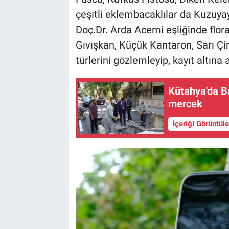
çeşitli eklembacaklılar da Kuzuyay
Doç.Dr. Arda Acemi eşliğinde flor
Gıvışkan, Küçük Kantaron, Sarı Çir
türlerini gözlemleyip, kayıt altına a
Kütahya'da B
mercek
İçeriği Görüntül