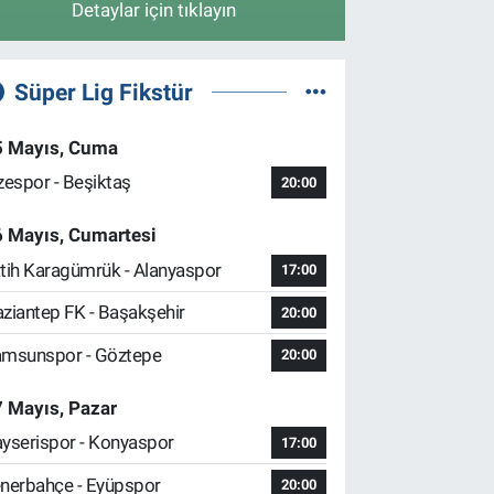
Detaylar için tıklayın
Süper Lig Fikstür
5 Mayıs, Cuma
zespor - Beşiktaş
20:00
6 Mayıs, Cumartesi
tih Karagümrük - Alanyaspor
17:00
ziantep FK - Başakşehir
20:00
msunspor - Göztepe
20:00
 Mayıs, Pazar
yserispor - Konyaspor
17:00
nerbahçe - Eyüpspor
20:00