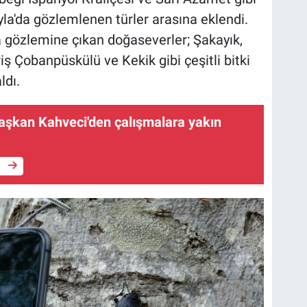
la'da gözlemlenen türler arasına eklendi.
a gözlemine çıkan doğaseverler; Şakayık,
iş Çobanpüskülü ve Kekik gibi çeşitli bitki
ldı.
aşkan Kahveci'den çalışmalara yakın
e