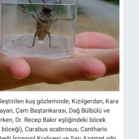
eştirilen kuş gözleminde, Kızılgerdan, Kara
llayan, Çam Baştankarası, Dağ Bülbülü ve
lirken, Dr. Recep Bakır eşliğindeki böcek
böceği), Carabus scabrosus, Cantharis
beği İspanyol Kraliçesi ve Sarı Azamet gibi