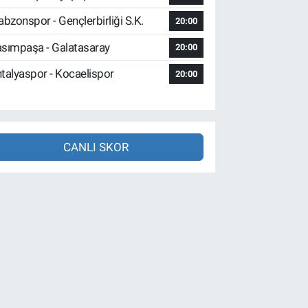
abzonspor - Gençlerbirliği S.K.
20:00
sımpaşa - Galatasaray
20:00
talyaspor - Kocaelispor
20:00
CANLI SKOR