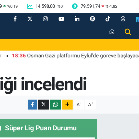
9
14.598,00
79.591,74
%
0.19
%
0
%
-1.82
6
Osman Gazi platformu Eylül'de göreve başlayacak... Gabar'd
iği incelendi
-
+
A
A
Süper Lig Puan Durumu