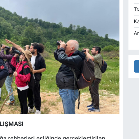
Tr
Ka
An
LIŞMASI
 rehberleri eşliğinde gerçekleştirilen