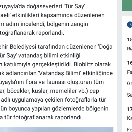
uyayla'da doğaseverleri 'Tür Say'
caeli' etkinlikleri kapsamında düzenlenen
 adım incelendi, bölgenin zengin
toğraflanarak raporlandı.
1
hir Belediyesi tarafından düzenlenen 'Doğa
Ri
ür Say' vatandaş bilimi etkinliği,
1
atılımıyla gerçekleştirildi. Bioblitz olarak
Fa
ak adlandırılan 'Vatandaş Bilimi' etkinliğinde
ayla'nın flora ve faunası oluşturan tüm
Ga
lar, böcekler, kuşlar, memeliler vb.) cep
Sa
' adlı uygulamaya çekilen fotoğraflarla tür
. Gün boyunca yapılan gözlemlerde bölgenin
17
 tür fotoğraflanarak raporlandı.
Ka
Fe