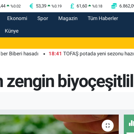
,44
53,39
61,60
6.862,0
%
0.02
%
0.19
%
0.18
Ekonomi
Spor
Magazin
Tüm Haberler
Künye
 hasadı
18:41
TOFAŞ potada yeni sezonu hazır
18:3
 zengin biyoçeşitlil