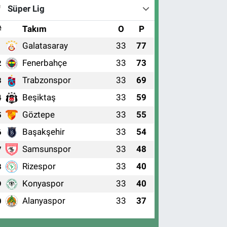
Süper Lig
#
Takım
O
P
Galatasaray
33
77
1
Fenerbahçe
33
73
2
Trabzonspor
33
69
3
Beşiktaş
33
59
4
Göztepe
33
55
5
Başakşehir
33
54
6
Samsunspor
33
48
7
Rizespor
33
40
8
Konyaspor
33
40
9
Alanyaspor
33
37
0