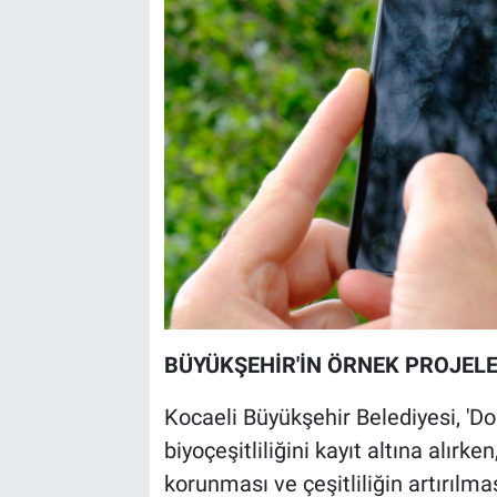
BÜYÜKŞEHİR'İN ÖRNEK PROJELE
Kocaeli Büyükşehir Belediyesi, 'Doğ
biyoçeşitliliğini kayıt altına alırk
korunması ve çeşitliliğin artırıl