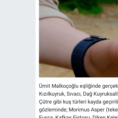
Ümit Malkoçoğlu eşliğinde gerçekl
Kızılkuyruk, Sıvacı, Dağ Kuyruksa
Çütre gibi kuş türleri kayda geçiri
gözleminde; Morimus Asper (teke 
Fusca, Kafkas Fistosu, Diken Kele