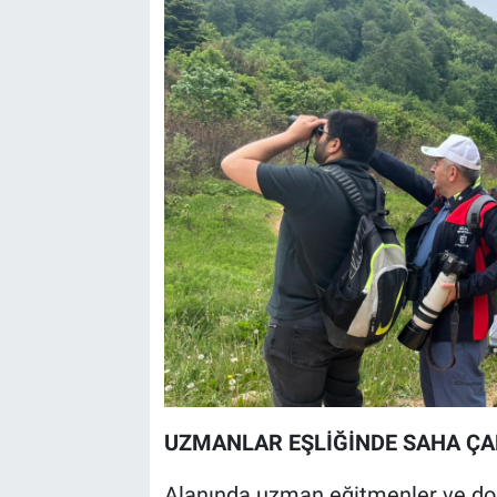
UZMANLAR EŞLİĞİNDE SAHA ÇA
Alanında uzman eğitmenler ve doğa