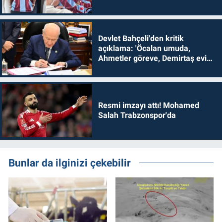
Devlet Bahçeli'den kritik
açıklama: 'Öcalan umuda,
Ahmetler göreve, Demirtaş evine
dönmelidir'
Resmi imzayı attı! Mohamed
Salah Trabzonspor'da
Bunlar da ilginizi çekebilir