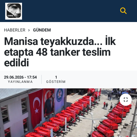
Gündem
Nöbetçi Eczaneler
HABERLER
GÜNDEM
Manisa teyakkuzda... İlk
Ekonomi
Hava Durumu
etapta 48 tanker teslim
Spor
Namaz Vakitleri
edildi
Magazin
Trafik Durumu
29.06.2026 - 17:54
1
YAYINLANMA
GÖSTERIM
Tüm Haberler
Süper Lig Puan Durumu ve Fikstür
İletişim
Tüm Manşetler
Künye
Son Dakika Haberleri
Haber Arşivi