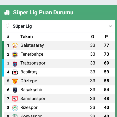
Süper Lig Puan Durumu
Süper Lig
#
Takım
O
P
Galatasaray
33
77
1
Fenerbahçe
33
73
2
Trabzonspor
33
69
3
Beşiktaş
33
59
4
Göztepe
33
55
5
Başakşehir
33
54
6
Samsunspor
33
48
7
Rizespor
33
40
8
Konyaspor
33
40
9