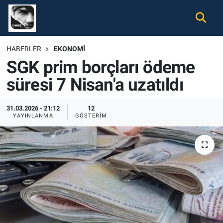
Gündem
Nöbetçi Eczaneler
HABERLER
EKONOMI
SGK prim borçları ödeme
Ekonomi
Hava Durumu
süresi 7 Nisan'a uzatıldı
Spor
Namaz Vakitleri
31.03.2026 - 21:12
12
Magazin
Trafik Durumu
YAYINLANMA
GÖSTERIM
Tüm Haberler
Süper Lig Puan Durumu ve Fikstür
İletişim
Tüm Manşetler
Künye
Son Dakika Haberleri
Haber Arşivi