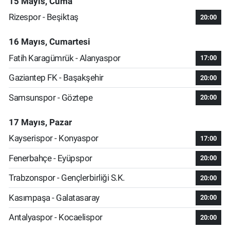
15 Mayıs, Cuma
Rizespor - Beşiktaş
20:00
16 Mayıs, Cumartesi
Fatih Karagümrük - Alanyaspor
17:00
Gaziantep FK - Başakşehir
20:00
Samsunspor - Göztepe
20:00
17 Mayıs, Pazar
Kayserispor - Konyaspor
17:00
Fenerbahçe - Eyüpspor
20:00
Trabzonspor - Gençlerbirliği S.K.
20:00
Kasımpaşa - Galatasaray
20:00
Antalyaspor - Kocaelispor
20:00