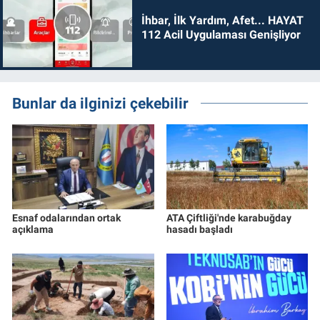
İhbar, İlk Yardım, Afet... HAYAT
112 Acil Uygulaması Genişliyor
Bunlar da ilginizi çekebilir
Esnaf odalarından ortak
ATA Çiftliği'nde karabuğday
açıklama
hasadı başladı