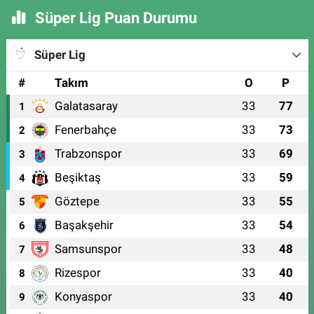
Süper Lig Puan Durumu
Süper Lig
#
Takım
O
P
Galatasaray
33
77
1
Fenerbahçe
33
73
2
Trabzonspor
33
69
3
Beşiktaş
33
59
4
Göztepe
33
55
5
Başakşehir
33
54
6
Samsunspor
33
48
7
Rizespor
33
40
8
Konyaspor
33
40
9