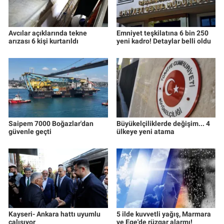
Avcılar açıklarında tekne
Emniyet teşkilatına 6 bin 250
arızası 6 kişi kurtarıldı
yeni kadro! Detaylar belli oldu
Saipem 7000 Boğazlar'dan
Büyükelçiliklerde değişim... 4
güvenle geçti
ülkeye yeni atama
Kayseri- Ankara hattı uyumlu
5 ilde kuvvetli yağış, Marmara
çalışıyor
ve Ege'de rüzgar alarmı!