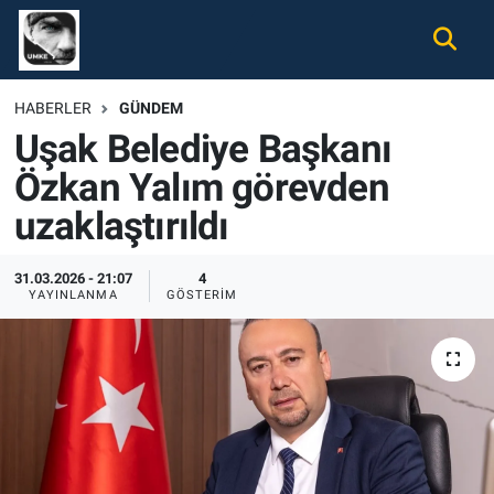
Gündem
Nöbetçi Eczaneler
HABERLER
GÜNDEM
Uşak Belediye Başkanı
Ekonomi
Hava Durumu
Özkan Yalım görevden
Spor
Namaz Vakitleri
uzaklaştırıldı
Magazin
Trafik Durumu
31.03.2026 - 21:07
4
YAYINLANMA
GÖSTERIM
Tüm Haberler
Süper Lig Puan Durumu ve Fikstür
İletişim
Tüm Manşetler
Künye
Son Dakika Haberleri
Haber Arşivi