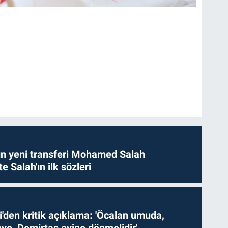
n yeni transferi Mohamed Salah
te Salah'ın ilk sözleri
i'den kritik açıklama: 'Öcalan umuda,
ve, Demirtaş evine dönmelidir'