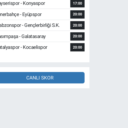
yserispor - Konyaspor
17:00
nerbahçe - Eyüpspor
20:00
abzonspor - Gençlerbirliği S.K.
20:00
sımpaşa - Galatasaray
20:00
talyaspor - Kocaelispor
20:00
CANLI SKOR