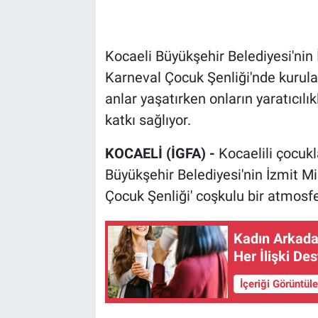
Kocaeli Büyükşehir Belediyesi'nin 
Karneval Çocuk Şenliği'nde kurulan
anlar yaşatırken onların yaratıcılık
katkı sağlıyor.
KOCAELİ (İGFA) -
Kocaelili çocukl
Büyükşehir Belediyesi'nin İzmit Mi
Çocuk Şenliği' coşkulu bir atmosf
Kadın Arkadaş
Her İlişki Des
İçeriği Görüntül