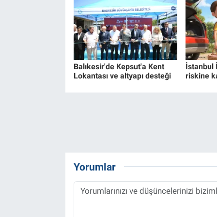
Balıkesir'de Kepsut'a Kent
İstanbul 
Lokantası ve altyapı desteği
riskine k
Yorumlar