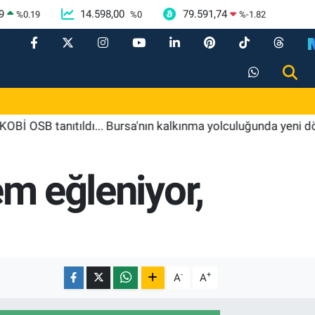
9
14.598,00
79.591,74
%
0.19
%
0
%
-1.82
anıtıldı... Bursa'nın kalkınma yolculuğunda yeni dönem
em eğleniyor,
-
+
A
A