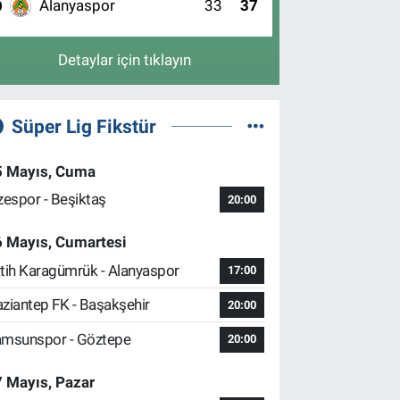
Alanyaspor
33
37
0
Detaylar için tıklayın
Süper Lig Fikstür
5 Mayıs, Cuma
zespor - Beşiktaş
20:00
6 Mayıs, Cumartesi
tih Karagümrük - Alanyaspor
17:00
ziantep FK - Başakşehir
20:00
msunspor - Göztepe
20:00
 Mayıs, Pazar