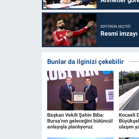
EDITÖRÜN SEÇTIĞI
Resmi imzayı
Bunlar da ilginizi çekebilir
Başkan Vekili Şahin Biba:
Kocaeli 
Bursa'nın geleceğini bütüncül
Büyükşe
anlayışla planlıyoruz
ulaşım ya