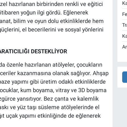
Ka
l hazırlanan birbirinden renkli ve eğitici
n itibaren yoğun ilgi gördü. Eğlenerek
Fe
nat, bilim ve oyun dolu etkinliklerde hem
Tr
üçlerini, el becerilerini ve sosyal yönlerini
Ka
An
ARATICILIĞI DESTEKLİYOR
 özenle hazırlanan atölyeler, çocukların
eriler kazanmasına olanak sağlıyor. Ahşap
paze yapımı gibi üretim odaklı etkinliklerde
 çocuklar, kum boyama, vitray ve 3D boyama
özgürce yansıtıyor. Bez çanta ve kalemlik
kı ve yüz taşı süsleme atölyelerinde el
âğıt uçak yapımı etkinliğinde de eğlenerek