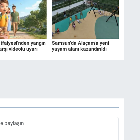
İtfaiyesi'nden yangın
Samsun'da Alaçam'a yeni
arşı videolu uyarı
yaşam alanı kazandırıldı