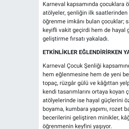
Karneval kapsamında çocuklara öze
atölyeler, şenliğin ilk saatlerinde
öğrenme imkânı bulan çocuklar; sa
keyifli vakit geçirdi hem de hayal g
geliştirme fırsatı yakaladı.
ETKİNLİKLER EĞLENDİRİRKEN Y
Karneval Çocuk Şenliği kapsamında
hem eğlenmesine hem de yeni bec
topaç, rüzgâr gülü ve kâğıttan yel
kendi tasarımlarını ortaya koyan
atölyelerinde ise hayal güçlerini 
boyama, kumbara yapımı, rozet bas
becerilerini geliştiren minikler, k
öğrenmenin keyfini yaşıyor.