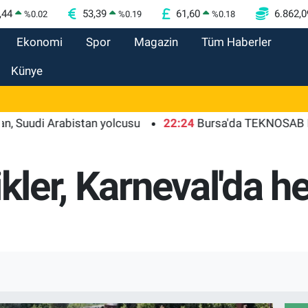
,44
53,39
61,60
6.862,0
%
0.02
%
0.19
%
0.18
Ekonomi
Spor
Magazin
Tüm Haberler
Künye
Arabistan yolcusu
22:24
Bursa'da TEKNOSAB KOBİ OSB t
ikler, Karneval'da h