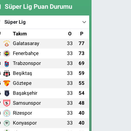
Süper Lig Puan Durumu
Süper Lig
#
Takım
O
P
Galatasaray
33
77
1
Fenerbahçe
33
73
2
Trabzonspor
33
69
3
Beşiktaş
33
59
4
Göztepe
33
55
5
Başakşehir
33
54
6
Samsunspor
33
48
7
Rizespor
33
40
8
Konyaspor
33
40
9