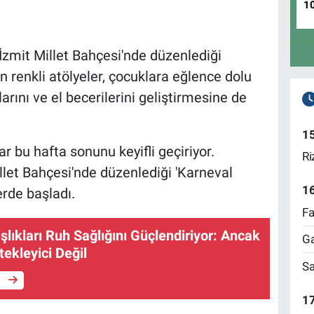
1
İzmit Millet Bahçesi'nde düzenlediği
 renkli atölyeler, çocuklara eğlence dolu
larını ve el becerilerini geliştirmesine de
1
ar bu hafta sonunu keyifli geçiriyor.
Ri
llet Bahçesi'nde düzenlediği 'Karneval
1
erde başladı.
Fa
lıkları Ruh Sağlığını Güçlendiriyor: Ancak
Ga
tekleyici Değil
Sa
e
17