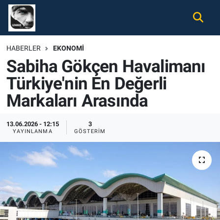
Gündem
Nöbetçi Eczaneler
HABERLER
EKONOMI
Sabiha Gökçen Havalimanı
Ekonomi
Hava Durumu
Türkiye'nin En Değerli
Spor
Namaz Vakitleri
Markaları Arasında
Magazin
Trafik Durumu
13.06.2026 - 12:15
3
YAYINLANMA
GÖSTERIM
Tüm Haberler
Süper Lig Puan Durumu ve Fikstür
İletişim
Tüm Manşetler
Künye
Son Dakika Haberleri
Haber Arşivi