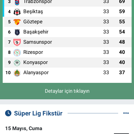
Trabzonspor
33
69
3
Beşiktaş
33
59
4
Göztepe
33
55
5
Başakşehir
33
54
6
Samsunspor
33
48
7
Rizespor
33
40
8
Konyaspor
33
40
9
Alanyaspor
33
37
10
Detaylar için tıklayın
Süper Lig Fikstür
15 Mayıs, Cuma