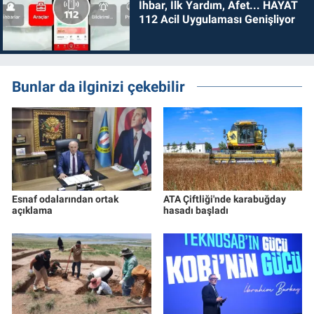
İhbar, İlk Yardım, Afet... HAYAT
112 Acil Uygulaması Genişliyor
Bunlar da ilginizi çekebilir
Esnaf odalarından ortak
ATA Çiftliği'nde karabuğday
açıklama
hasadı başladı