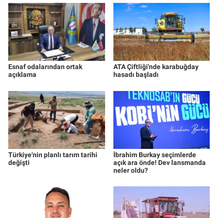
Esnaf odalarından ortak
ATA Çiftliği'nde karabuğday
açıklama
hasadı başladı
Türkiye'nin planlı tarım tarihi
İbrahim Burkay seçimlerde
değişti
açık ara önde! Dev lansmanda
neler oldu?