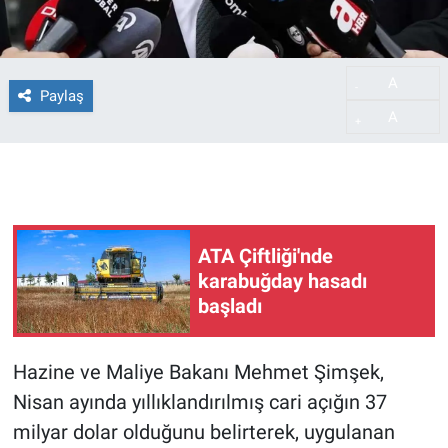
A
-
Paylaş
A
+
ATA Çiftliği'nde
karabuğday hasadı
başladı
Hazine ve Maliye Bakanı Mehmet Şimşek,
Nisan ayında yıllıklandırılmış cari açığın 37
milyar dolar olduğunu belirterek, uygulanan