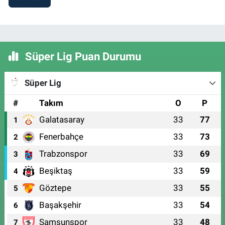
Süper Lig Puan Durumu
Süper Lig
#
Takım
O
P
Galatasaray
33
77
1
Fenerbahçe
33
73
2
Trabzonspor
33
69
3
Beşiktaş
33
59
4
Göztepe
33
55
5
Başakşehir
33
54
6
Samsunspor
33
48
7