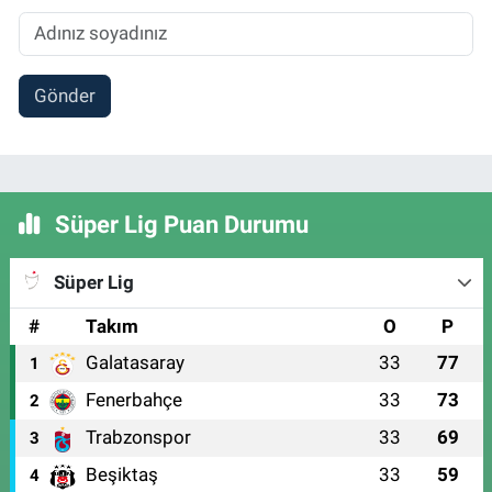
Gönder
Süper Lig Puan Durumu
Süper Lig
#
Takım
O
P
Galatasaray
33
77
1
Fenerbahçe
33
73
2
Trabzonspor
33
69
3
Beşiktaş
33
59
4