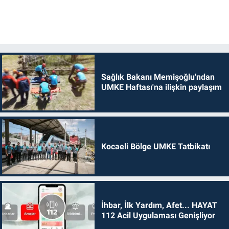
Sağlık Bakanı Memişoğlu'ndan
UMKE Haftası'na ilişkin paylaşım
Kocaeli Bölge UMKE Tatbikatı
İhbar, İlk Yardım, Afet... HAYAT
112 Acil Uygulaması Genişliyor