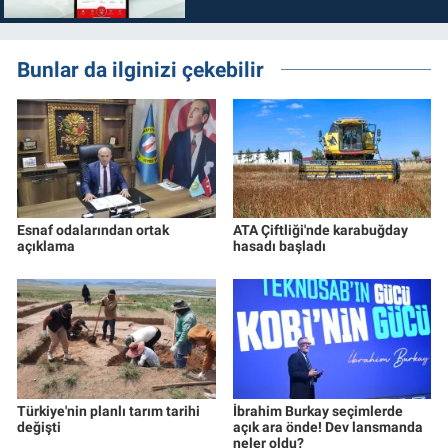
Bunlar da ilginizi çekebilir
Esnaf odalarından ortak
ATA Çiftliği'nde karabuğday
açıklama
hasadı başladı
Türkiye'nin planlı tarım tarihi
İbrahim Burkay seçimlerde
değişti
açık ara önde! Dev lansmanda
neler oldu?