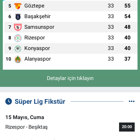
Göztepe
33
55
5
Başakşehir
33
54
6
Samsunspor
33
48
7
Rizespor
33
40
8
Konyaspor
33
40
9
Alanyaspor
33
37
10
Detaylar için tıklayın
Süper Lig Fikstür
15 Mayıs, Cuma
Rizespor - Beşiktaş
20:00