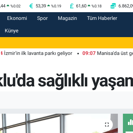
,44
53,39
61,60
6.862,0
%
0.02
%
0.19
%
0.18
Ekonomi
Spor
Magazin
Tüm Haberler
Künye
in ilk lavanta parkı geliyor
09:07
Manisa'da üst geçide as
lu'da sağlıklı yaş