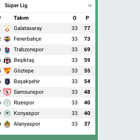
Süper Lig
#
Takım
O
P
Galatasaray
33
77
1
Fenerbahçe
33
73
2
Trabzonspor
33
69
3
Beşiktaş
33
59
4
Göztepe
33
55
5
Başakşehir
33
54
6
Samsunspor
33
48
7
Rizespor
33
40
8
Konyaspor
33
40
9
Alanyaspor
33
37
0