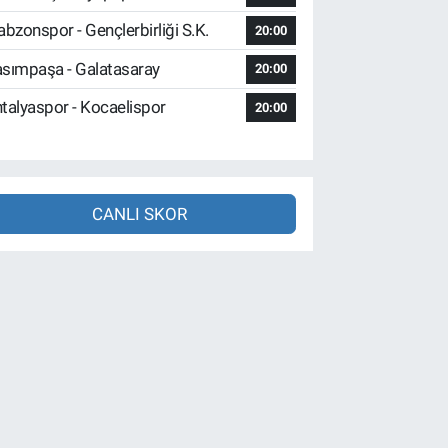
abzonspor - Gençlerbirliği S.K.
20:00
sımpaşa - Galatasaray
20:00
talyaspor - Kocaelispor
20:00
CANLI SKOR