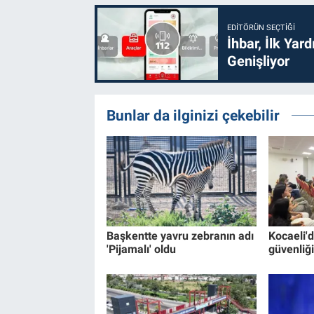
EDITÖRÜN SEÇTIĞI
İhbar, İlk Yar
Genişliyor
Bunlar da ilginizi çekebilir
Başkentte yavru zebranın adı
Kocaeli'
'Pijamalı' oldu
güvenliği