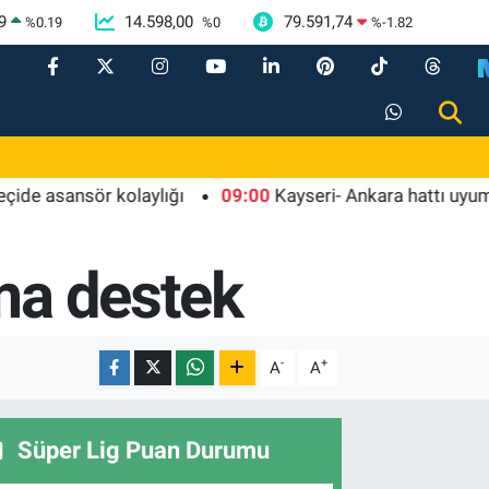
9
14.598,00
79.591,74
%
0.19
%
0
%
-1.82
ansör kolaylığı
09:00
Kayseri- Ankara hattı uyumlu çalı
ama destek
-
+
A
A
Süper Lig Puan Durumu