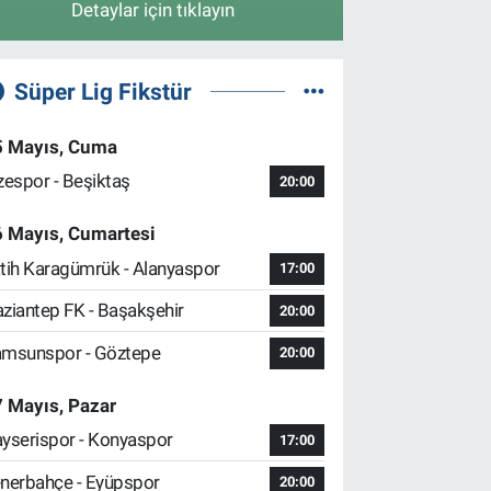
Detaylar için tıklayın
Süper Lig Fikstür
5 Mayıs, Cuma
zespor - Beşiktaş
20:00
6 Mayıs, Cumartesi
tih Karagümrük - Alanyaspor
17:00
ziantep FK - Başakşehir
20:00
msunspor - Göztepe
20:00
 Mayıs, Pazar
yserispor - Konyaspor
17:00
nerbahçe - Eyüpspor
20:00