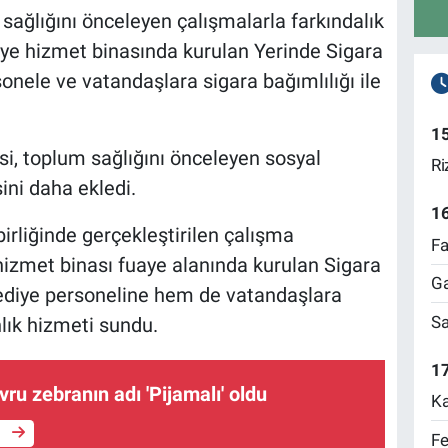
sağlığını önceleyen çalışmalarla farkındalık
ye hizmet binasında kurulan Yerinde Sigara
onele ve vatandaşlara sigara bağımlılığı ile
1
si, toplum sağlığını önceleyen sosyal
Ri
ini daha ekledi.
1
birliğinde gerçekleştirilen çalışma
Fa
izmet binası fuaye alanında kurulan Sigara
Ga
lediye personeline hem de vatandaşlara
Sa
lık hizmeti sundu.
17
ru zebranın adı 'Pijamalı' oldu
Ka
e
Fe