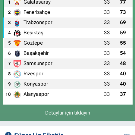
Galatasaray
33
77
1
Fenerbahçe
33
73
2
Trabzonspor
33
69
3
Beşiktaş
33
59
4
Göztepe
33
55
5
Başakşehir
33
54
6
Samsunspor
33
48
7
Rizespor
33
40
8
Konyaspor
33
40
9
Alanyaspor
33
37
10
Detaylar için tıklayın