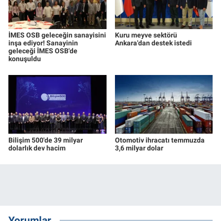
İMES OSB geleceğin sanayisini
Kuru meyve sektörü
inşa ediyor! Sanayinin
Ankara'dan destek istedi
geleceği İMES OSB'de
konuşuldu
Bilişim 500'de 39 milyar
Otomotiv ihracatı temmuzda
dolarlık dev hacim
3,6 milyar dolar
Yorumlar