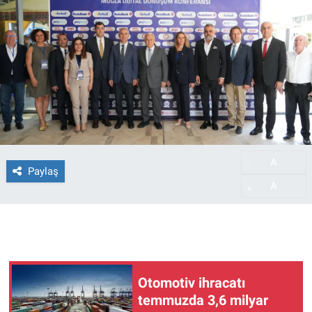
A
-
Paylaş
A
+
Otomotiv ihracatı
temmuzda 3,6 milyar