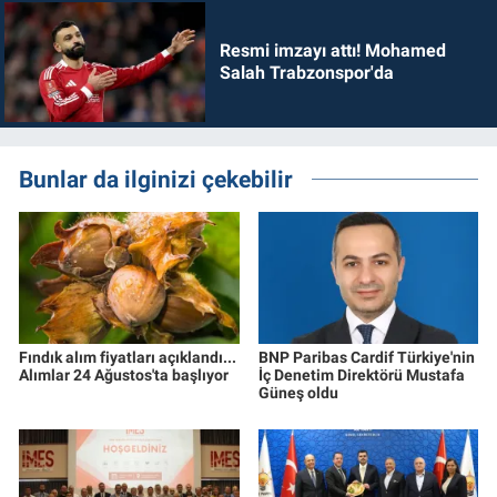
Resmi imzayı attı! Mohamed
Salah Trabzonspor'da
Bunlar da ilginizi çekebilir
Fındık alım fiyatları açıklandı...
BNP Paribas Cardif Türkiye'nin
Alımlar 24 Ağustos'ta başlıyor
İç Denetim Direktörü Mustafa
Güneş oldu