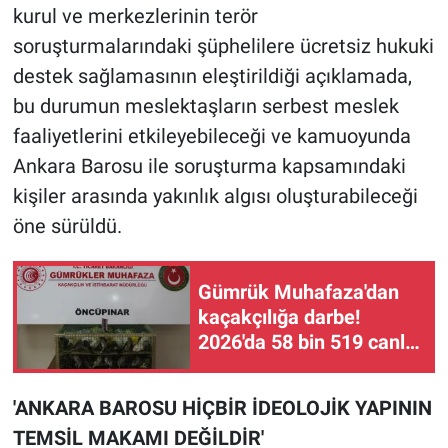
kurul ve merkezlerinin terör
soruşturmalarındaki şüphelilere ücretsiz hukuki
destek sağlamasının eleştirildiği açıklamada,
bu durumun meslektaşların serbest meslek
faaliyetlerini etkileyebileceği ve kamuoyunda
Ankara Barosu ile soruşturma kapsamındaki
kişiler arasında yakınlık algısı oluşturabileceği
öne sürüldü.
Gümrük Muhafaza'dan
kaçakçılığa darbe!
2026'da 58 bin 519 canlı
hayvan kurtarıldı
'ANKARA BAROSU HİÇBİR İDEOLOJİK YAPININ
TEMSİL MAKAMI DEĞİLDİR'