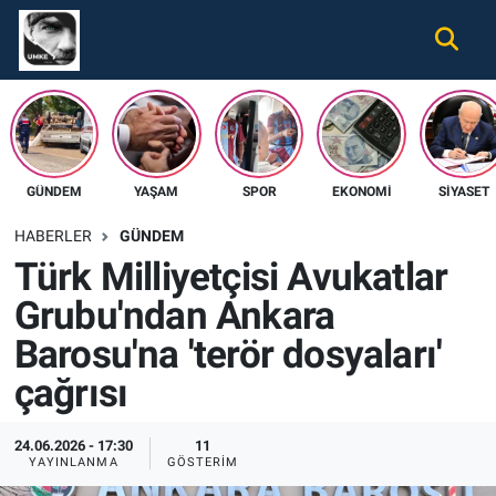
Gündem
Nöbetçi Eczaneler
Ekonomi
Hava Durumu
GÜNDEM
YAŞAM
SPOR
EKONOMI
SIYASET
Spor
Namaz Vakitleri
HABERLER
GÜNDEM
Magazin
Trafik Durumu
Türk Milliyetçisi Avukatlar
Grubu'ndan Ankara
Tüm Haberler
Süper Lig Puan Durumu ve Fikstür
Barosu'na 'terör dosyaları'
İletişim
Tüm Manşetler
çağrısı
Künye
Son Dakika Haberleri
24.06.2026 - 17:30
11
YAYINLANMA
GÖSTERIM
Haber Arşivi