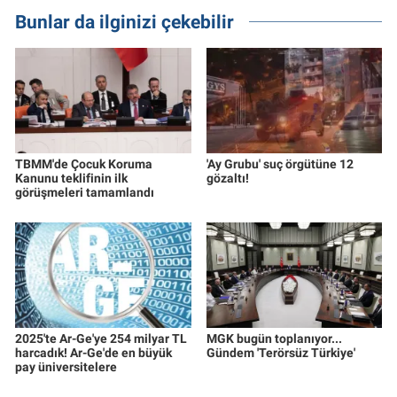
Bunlar da ilginizi çekebilir
TBMM'de Çocuk Koruma
'Ay Grubu' suç örgütüne 12
Kanunu teklifinin ilk
gözaltı!
görüşmeleri tamamlandı
2025'te Ar-Ge'ye 254 milyar TL
MGK bugün toplanıyor...
harcadık! Ar-Ge'de en büyük
Gündem 'Terörsüz Türkiye'
pay üniversitelere