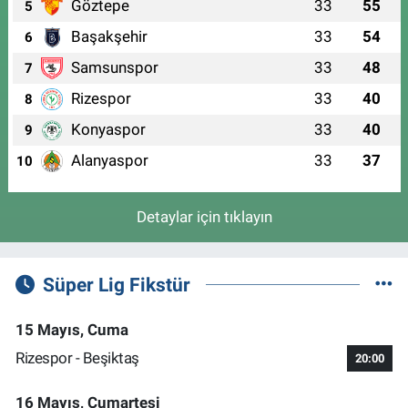
Göztepe
33
55
5
Başakşehir
33
54
6
Samsunspor
33
48
7
Rizespor
33
40
8
Konyaspor
33
40
9
Alanyaspor
33
37
10
Detaylar için tıklayın
Süper Lig Fikstür
15 Mayıs, Cuma
Rizespor - Beşiktaş
20:00
16 Mayıs, Cumartesi