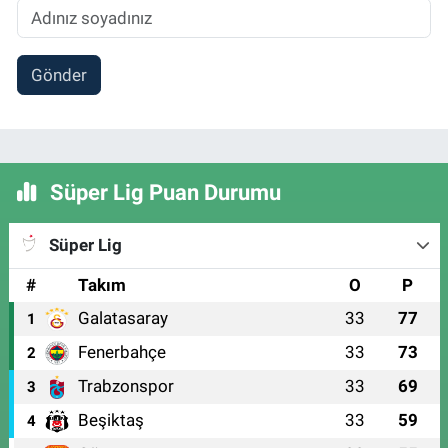
Gönder
Süper Lig Puan Durumu
Süper Lig
#
Takım
O
P
Galatasaray
33
77
1
Fenerbahçe
33
73
2
Trabzonspor
33
69
3
Beşiktaş
33
59
4