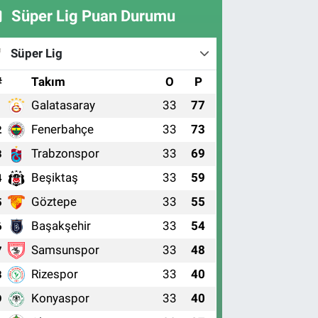
Süper Lig Puan Durumu
Süper Lig
#
Takım
O
P
Galatasaray
33
77
1
Fenerbahçe
33
73
2
Trabzonspor
33
69
3
Beşiktaş
33
59
4
Göztepe
33
55
5
Başakşehir
33
54
6
Samsunspor
33
48
7
Rizespor
33
40
8
Konyaspor
33
40
9