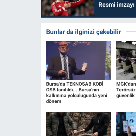
Resmi imzayı
Bunlar da ilginizi çekebilir
Bursa'da TEKNOSAB KOBİ
MGK'dan 8
OSB tanıtıldı... Bursa'nın
Terörsüz
kalkınma yolculuğunda yeni
güvenlik
dönem