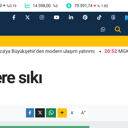
9
14.598,00
79.591,74
%
0.19
%
0
%
-1.82
üyükşehir'den modern ulaşım yatırımı
20:52
MGK'dan 8 ma
re sıkı
-
+
A
A