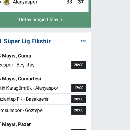
Alanyaspor
33
37
0
Detaylar için tıklayın
Süper Lig Fikstür
5 Mayıs, Cuma
zespor - Beşiktaş
20:00
6 Mayıs, Cumartesi
tih Karagümrük - Alanyaspor
17:00
ziantep FK - Başakşehir
20:00
msunspor - Göztepe
20:00
 Mayıs, Pazar