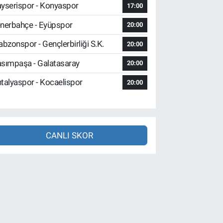
yserispor - Konyaspor
17:00
nerbahçe - Eyüpspor
20:00
abzonspor - Gençlerbirliği S.K.
20:00
sımpaşa - Galatasaray
20:00
talyaspor - Kocaelispor
20:00
CANLI SKOR