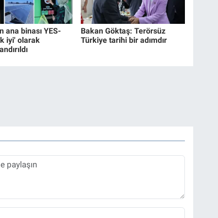
 ana binası YES-
Bakan Göktaş: Terörsüz
k iyi' olarak
Türkiye tarihi bir adımdır
andırıldı