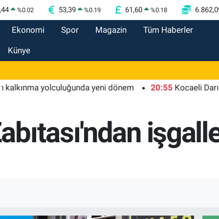
,44
53,39
61,60
6.862,0
%
0.02
%
0.19
%
0.18
Ekonomi
Spor
Magazin
Tüm Haberler
Künye
ınma yolculuğunda yeni dönem
20:55
Kocaeli Darıca'ya B
ıtası'ndan işgalle