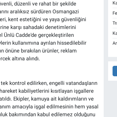
Ka
enli, düzenli ve rahat bir şekilde
arını aralıksız sürdüren Osmangazi
Fe
ri, kent estetiğini ve yaya güvenliğini
Tr
rine karşı sahadaki denetimlerini
Ka
l Ünlü Cadde'de gerçekleştirilen
lerin kullanımına ayrılan hissedilebilir
An
ın önüne bırakılan ürünler, reklam
rcek altına alındı.
 tek kontrol edilirken, engelli vatandaşların
areket kabiliyetlerini kısıtlayan işgallere
atıldı. Ekipler, kamuya ait kaldırımların ve
llanım amacıyla işgal edilmesinin hem yasal
luk bakımından kabul edilemez olduğunu