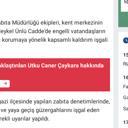
1
bıta Müdürlüğü ekipleri, kent merkezinin
Heykel Ünlü Cadde'de engelli vatandaşların
ı korumaya yönelik kapsamlı kaldırım işgali
1
Ri
klaştırılan Utku Caner Çaykara hakkında
1
e
Fa
Ga
zi ilçesinde yapılan zabıta denetimlerinde,
Sa
ı ve yaya geçiş güzergahlarını işgal eden
ekli uyarılar yapıldı.
17