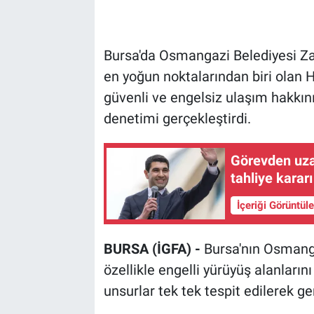
Bursa'da Osmangazi Belediyesi Za
en yoğun noktalarından biri olan 
güvenli ve engelsiz ulaşım hakkın
denetimi gerçekleştirdi.
Görevden uza
tahliye kararı
İçeriği Görüntül
BURSA (İGFA) -
Bursa'nın Osmanga
özellikle engelli yürüyüş alanların
unsurlar tek tek tespit edilerek ger