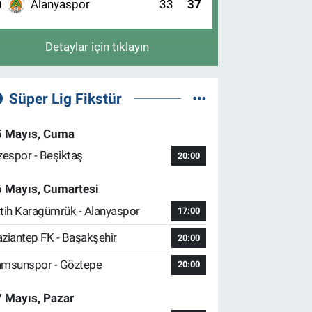
Alanyaspor
33
37
0
Detaylar için tıklayın
Süper Lig Fikstür
5 Mayıs, Cuma
zespor - Beşiktaş
20:00
6 Mayıs, Cumartesi
tih Karagümrük - Alanyaspor
17:00
ziantep FK - Başakşehir
20:00
msunspor - Göztepe
20:00
 Mayıs, Pazar