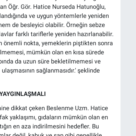
ayan Öğr. Gör. Hatice Nurseda Hatunoğlu,
klandığında ve uygun yöntemlerle yeniden
hem de besleyici olabilir. Örneğin sebze
vlar farklı tariflerle yeniden hazırlanabilir.
 önemli nokta, yemeklerin piştikten sonra
tilmemesi, mümkün olan en kısa sürede
abında da uzun süre bekletilmemesi ve
ğa ulaşmasının sağlanmasıdır.' şeklinde
I YAYGINLAŞMALI
nemine dikkat çeken Beslenme Uzm. Hatice
tfak yaklaşımı, gıdaların mümkün olan en
tığın en aza indirilmesini hedefler. Bu
mlar değil, kabuk ve sap gibi genellikle