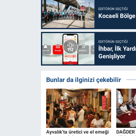
EDITÖRÜN SEÇTIĞI
Kocaeli Bölge
EDITÖRÜN SEÇTIĞI
İhbar, İlk Yar
Genişliyor
Bunlar da ilginizi çekebilir
Ayvalık'ta üretici ve el emeği
DAĞDER 