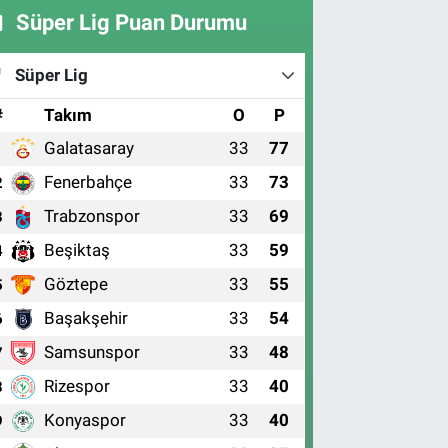
Süper Lig Puan Durumu
Süper Lig
#
Takım
O
P
Galatasaray
33
77
1
Fenerbahçe
33
73
2
Trabzonspor
33
69
3
Beşiktaş
33
59
4
Göztepe
33
55
5
Başakşehir
33
54
6
Samsunspor
33
48
7
Rizespor
33
40
8
Konyaspor
33
40
9