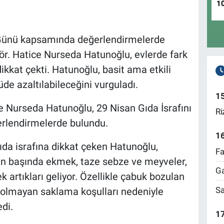
1
 Günü kapsamında değerlendirmelerde
. Hatice Nurseda Hatunoğlu, evlerde fark
kkat çekti. Hatunoğlu, basit ama etkili
de azaltılabileceğini vurguladı.
1
e Nurseda Hatunoğlu, 29 Nisan Gıda İsrafını
Ri
lendirmelerde bulundu.
1
da israfına dikkat çeken Hatunoğlu,
Fa
arın başında ekmek, taze sebze ve meyveler,
Ga
k artıkları geliyor. Özellikle çabuk bozulan
Sa
n olmayan saklama koşulları nedeniyle
di.
17