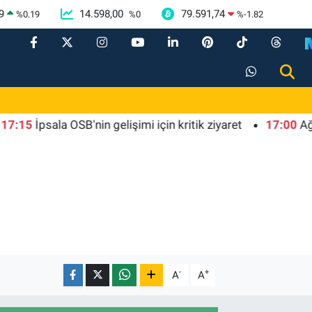
9
14.598,00
79.591,74
%
0.19
%
0
%
-1.82
İpsala OSB'nin gelişimi için kritik ziyaret
17:00
Ağrı'da t
-
+
A
A