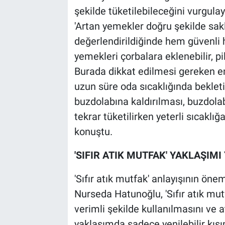
şekilde tüketilebileceğini vurgul
'Artan yemekler doğru şekilde sa
değerlendirildiğinde hem güvenli 
yemekleri çorbalara eklenebilir, pila
Burada dikkat edilmesi gereken en
uzun süre oda sıcaklığında bekle
buzdolabına kaldırılması, buzdol
tekrar tüketilirken yeterli sıcaklı
konuştu.
'SIFIR ATIK MUTFAK' YAKLAŞIM
'Sıfır atık mutfak' anlayışının ö
Nurseda Hatunoğlu, 'Sıfır atık mu
verimli şekilde kullanılmasını ve a
yaklaşımda sadece yenilebilir kısı