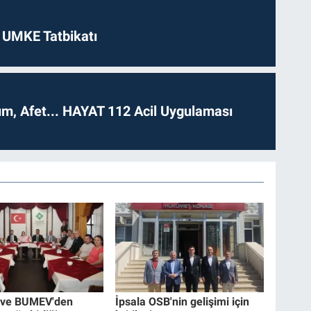
 UMKE Tatbikatı
dım, Afet... HAYAT 112 Acil Uygulaması
ve BUMEV'den
İpsala OSB'nin gelişimi için