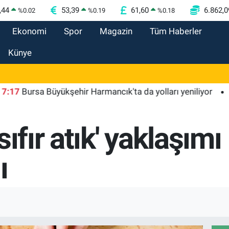
,44
53,39
61,60
6.862,0
%
0.02
%
0.19
%
0.18
Ekonomi
Spor
Magazin
Tüm Haberler
Künye
ursa Büyükşehir Harmancık'ta da yolları yeniliyor
17:15
ıfır atık' yaklaşımı
ı