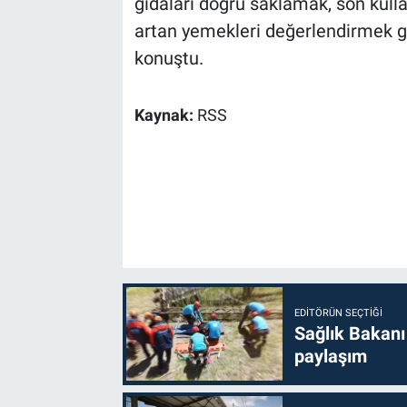
gıdaları doğru saklamak, son kull
artan yemekleri değerlendirmek gibi
konuştu.
Kaynak:
RSS
EDITÖRÜN SEÇTIĞI
Sağlık Bakanı
paylaşım