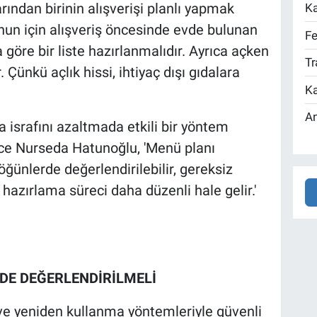
ından birinin alışverişi planlı yapmak
Ka
un için alışveriş öncesinde evde bulunan
Fe
a göre bir liste hazırlanmalıdır. Ayrıca açken
Tr
 Çünkü açlık hissi, ihtiyaç dışı gıdalara
Ka
An
 israfını azaltmada etkili bir yöntem
ce Nurseda Hatunoğlu, 'Menü planı
ğünlerde değerlendirilebilir, gereksiz
 hazırlama süreci daha düzenli hale gelir.'
DE DEĞERLENDİRİLMELİ
e yeniden kullanma yöntemleriyle güvenli