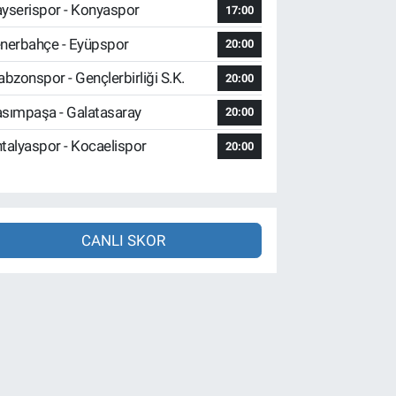
yserispor - Konyaspor
17:00
nerbahçe - Eyüpspor
20:00
abzonspor - Gençlerbirliği S.K.
20:00
sımpaşa - Galatasaray
20:00
talyaspor - Kocaelispor
20:00
CANLI SKOR