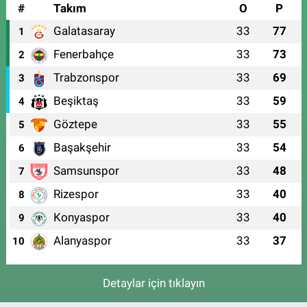
#
Takım
O
P
Galatasaray
33
77
1
Fenerbahçe
33
73
2
Trabzonspor
33
69
3
Beşiktaş
33
59
4
Göztepe
33
55
5
Başakşehir
33
54
6
Samsunspor
33
48
7
Rizespor
33
40
8
Konyaspor
33
40
9
Alanyaspor
33
37
10
Detaylar için tıklayın