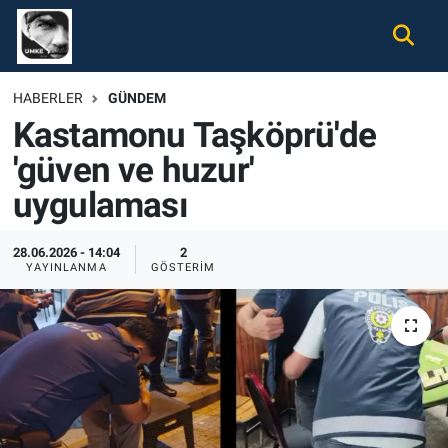
Gündem
Nöbetçi Eczaneler
HABERLER
GÜNDEM
Kastamonu Taşköprü'de
Ekonomi
Hava Durumu
'güven ve huzur'
Spor
Namaz Vakitleri
uygulaması
Magazin
Trafik Durumu
28.06.2026 - 14:04
2
YAYINLANMA
GÖSTERIM
Tüm Haberler
Süper Lig Puan Durumu ve Fikstür
İletişim
Tüm Manşetler
Künye
Son Dakika Haberleri
Haber Arşivi