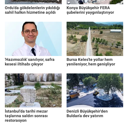
Ordu'da gökdelenlerin yıkıldığı
Konya Büyükşehir FERA
sahil halkın hizmetine açıldı
şubelerini yaygınlaştırıyor
'Hazımsızlık' sanılıyor, safra
Bursa Keles'te yollar hem
kesesi iltihabı çıkıyor
yenileniyor, hem genişliyor
İstanbul'da tarihi mezar
Denizli Büyükşehir'den
taşlarına saldırı sonrası
Buldan'a dev yatırım
restorasyon