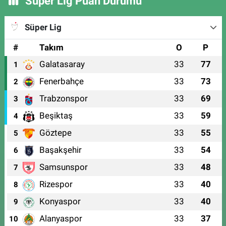
Süper Lig Puan Durumu
Süper Lig
#
Takım
O
P
Galatasaray
33
77
1
Fenerbahçe
33
73
2
Trabzonspor
33
69
3
Beşiktaş
33
59
4
Göztepe
33
55
5
Başakşehir
33
54
6
Samsunspor
33
48
7
Rizespor
33
40
8
Konyaspor
33
40
9
Alanyaspor
33
37
10