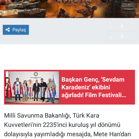
A
-
Paylaş
A
+
Başkan Genç, 'Sevdam
Karadeniz' ekibini
ağırladı! Film Festivali
Aralık'ta
Milli Savunma Bakanlığı, Türk Kara
Kuvvetleri'nin 2235'inci kuruluş yıl dönümü
dolayısıyla yayımladığı mesajda, Mete Han'dan