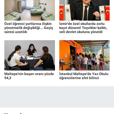
Özel öğrenci yurtlarına ilişkin
İzmir'de özel okullarda zorlu
yönetmelik değişikliği... Geçiş
kayıt dönemi! Teşvikler kalktı,
süresi uzatıldı
veli devlet okuluna yöneldi
Maltepe'nin başarı oranı yüzde
İstanbul Maltepe'de Yaz Okulu
94,3
öğrencilerine afet bilinci