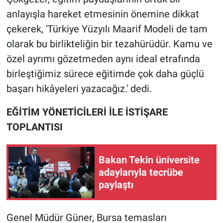
anlayışla hareket etmesinin önemine dikkat
çekerek, 'Türkiye Yüzyılı Maarif Modeli de tam
olarak bu birlikteliğin bir tezahürüdür. Kamu ve
özel ayrımı gözetmeden aynı ideal etrafında
birleştiğimiz sürece eğitimde çok daha güçlü
başarı hikâyeleri yazacağız.' dedi.
EĞİTİM YÖNETİCİLERİ İLE İSTİŞARE
TOPLANTISI
Bakan Tekin üniversite
adaylarıyla tecrübe
paylaştı
Genel Müdür Güner, Bursa temasları