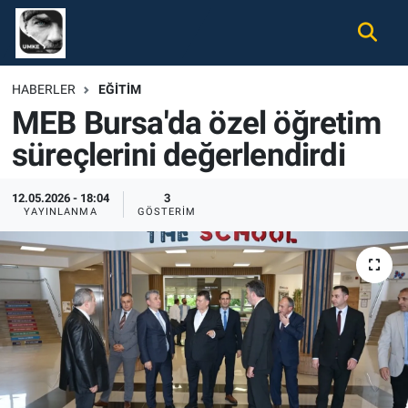
Gündem
Nöbetçi Eczaneler
HABERLER
EĞITIM
MEB Bursa'da özel öğretim
Ekonomi
Hava Durumu
süreçlerini değerlendirdi
Spor
Namaz Vakitleri
12.05.2026 - 18:04
3
Magazin
Trafik Durumu
YAYINLANMA
GÖSTERIM
Tüm Haberler
Süper Lig Puan Durumu ve Fikstür
İletişim
Tüm Manşetler
Künye
Son Dakika Haberleri
Haber Arşivi