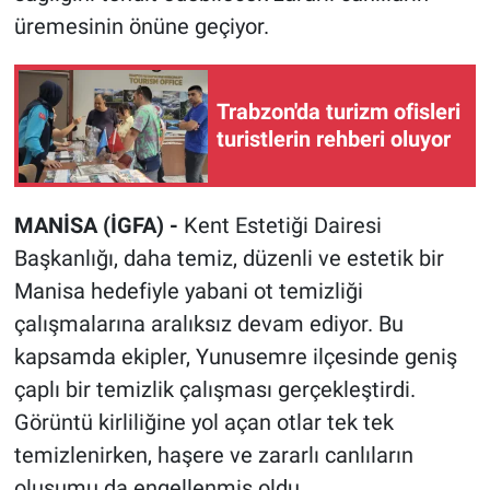
üremesinin önüne geçiyor.
Trabzon'da turizm ofisleri
turistlerin rehberi oluyor
MANİSA (İGFA) -
Kent Estetiği Dairesi
Başkanlığı, daha temiz, düzenli ve estetik bir
Manisa hedefiyle yabani ot temizliği
çalışmalarına aralıksız devam ediyor. Bu
kapsamda ekipler, Yunusemre ilçesinde geniş
çaplı bir temizlik çalışması gerçekleştirdi.
Görüntü kirliliğine yol açan otlar tek tek
temizlenirken, haşere ve zararlı canlıların
oluşumu da engellenmiş oldu.