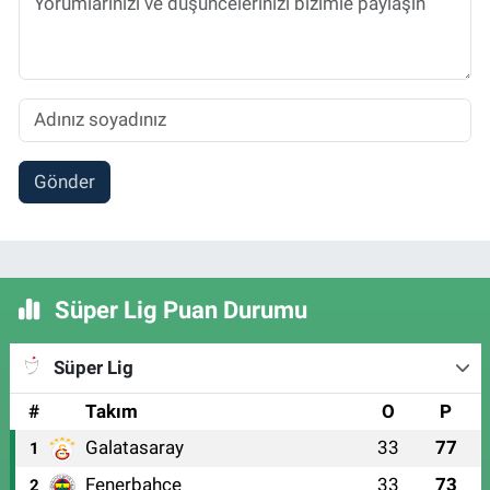
Gönder
Süper Lig Puan Durumu
Süper Lig
#
Takım
O
P
Galatasaray
33
77
1
Fenerbahçe
33
73
2