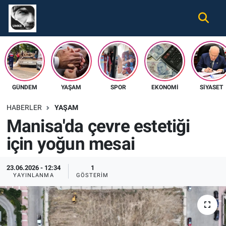
Gündem
Nöbetçi Eczaneler
Ekonomi
Hava Durumu
GÜNDEM
YAŞAM
SPOR
EKONOMI
SIYASET
Spor
Namaz Vakitleri
HABERLER
YAŞAM
Magazin
Trafik Durumu
Manisa'da çevre estetiği
için yoğun mesai
Tüm Haberler
Süper Lig Puan Durumu ve Fikstür
İletişim
Tüm Manşetler
23.06.2026 - 12:34
1
YAYINLANMA
GÖSTERIM
Künye
Son Dakika Haberleri
Haber Arşivi