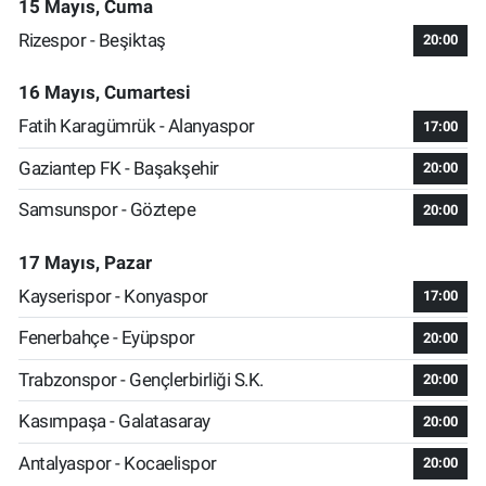
15 Mayıs, Cuma
Rizespor - Beşiktaş
20:00
16 Mayıs, Cumartesi
Fatih Karagümrük - Alanyaspor
17:00
Gaziantep FK - Başakşehir
20:00
Samsunspor - Göztepe
20:00
17 Mayıs, Pazar
Kayserispor - Konyaspor
17:00
Fenerbahçe - Eyüpspor
20:00
Trabzonspor - Gençlerbirliği S.K.
20:00
Kasımpaşa - Galatasaray
20:00
Antalyaspor - Kocaelispor
20:00