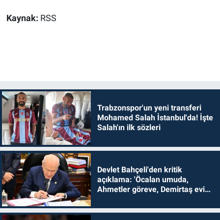
Kaynak:
RSS
Trabzonspor'un yeni transferi
Mohamed Salah İstanbul'da! İşte
Salah'ın ilk sözleri
Devlet Bahçeli'den kritik
açıklama: 'Öcalan umuda,
Ahmetler göreve, Demirtaş evine
dönmelidir'