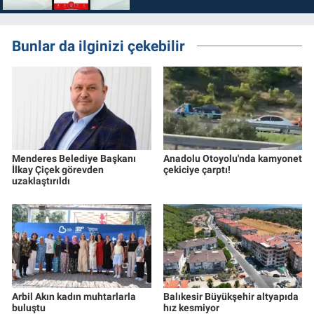
Bunlar da ilginizi çekebilir
Menderes Belediye Başkanı
Anadolu Otoyolu'nda kamyonet
İlkay Çiçek görevden
çekiciye çarptı!
uzaklaştırıldı
Arbil Akın kadın muhtarlarla
Balıkesir Büyükşehir altyapıda
buluştu
hız kesmiyor