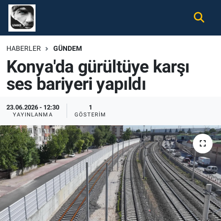
Gündem
Nöbetçi Eczaneler
HABERLER
GÜNDEM
Konya'da gürültüye karşı
Ekonomi
Hava Durumu
ses bariyeri yapıldı
Spor
Namaz Vakitleri
23.06.2026 - 12:30
1
Magazin
Trafik Durumu
YAYINLANMA
GÖSTERIM
Tüm Haberler
Süper Lig Puan Durumu ve Fikstür
İletişim
Tüm Manşetler
Künye
Son Dakika Haberleri
Haber Arşivi