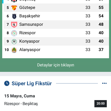
Göztepe
33
55
5
Başakşehir
33
54
6
Samsunspor
33
48
7
Rizespor
33
40
8
Konyaspor
33
40
9
Alanyaspor
33
37
10
Detaylar için tıklayın
Süper Lig Fikstür
15 Mayıs, Cuma
Rizespor - Beşiktaş
20:00