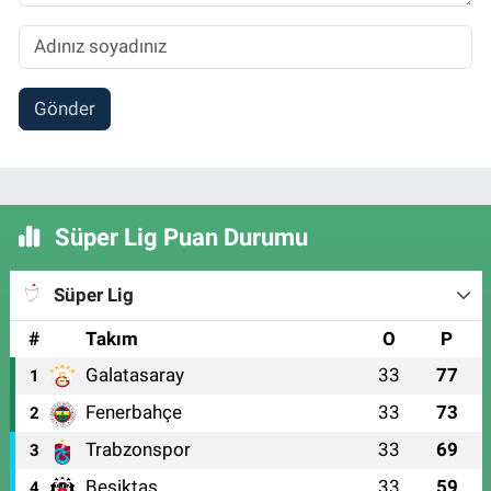
Gönder
Süper Lig Puan Durumu
Süper Lig
#
Takım
O
P
Galatasaray
33
77
1
Fenerbahçe
33
73
2
Trabzonspor
33
69
3
Beşiktaş
33
59
4