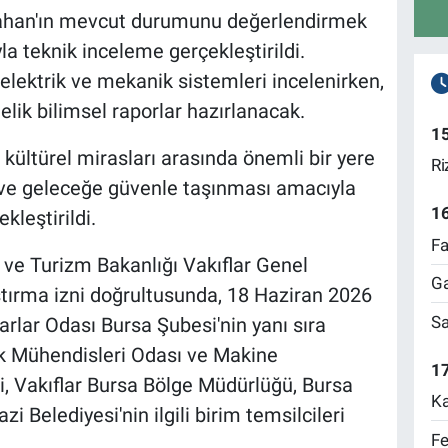
zahan'ın mevcut durumunu değerlendirmek
yla teknik inceleme gerçekleştirildi.
elektrik ve mekanik sistemleri incelenirken,
lik bilimsel raporlar hazırlanacak.
1
e kültürel mirasları arasında önemli bir yere
Ri
ve geleceğe güvenle taşınması amacıyla
1
kleştirildi.
Fa
ve Turizm Bakanlığı Vakıflar Genel
Ga
tırma izni doğrultusunda, 18 Haziran 2026
Sa
rlar Odası Bursa Şubesi'nin yanı sıra
ik Mühendisleri Odası ve Makine
17
, Vakıflar Bursa Bölge Müdürlüğü, Bursa
Ka
 Belediyesi'nin ilgili birim temsilcileri
Fe