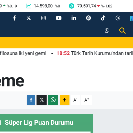
9
14.598,00
79.591,74
%
0.19
%
0
%
-1.82
a iki yeni gemi
18:52
Türk Tarih Kurumu'ndan tarihi içeri
leme
-
+
A
A
Süper Lig Puan Durumu