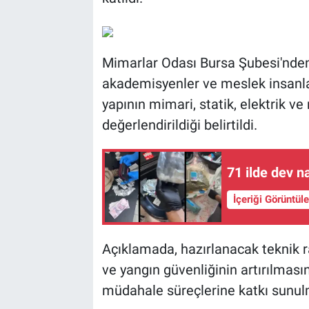
Mimarlar Odası Bursa Şubesi'nde
akademisyenler ve meslek insanlar
yapının mimari, statik, elektrik v
değerlendirildiği belirtildi.
71 ilde dev 
İçeriği Görüntül
Açıklamada, hazırlanacak teknik 
ve yangın güvenliğinin artırılması
müdahale süreçlerine katkı sunulm