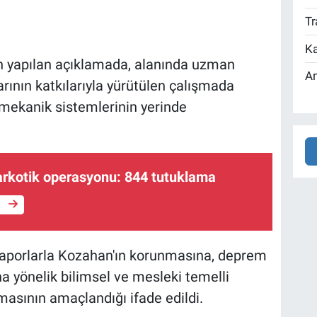
Tr
Ka
n yapılan açıklamada, alanında uzman
An
ının katkılarıyla yürütülen çalışmada
e mekanik sistemlerinin yerinde
narkotik operasyonu: 844 tutuklama
e
raporlarla Kozahan'ın korunmasına, deprem
na yönelik bilimsel ve mesleki temelli
asının amaçlandığı ifade edildi.