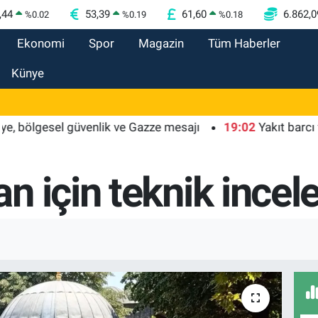
,44
53,39
61,60
6.862,0
%
0.02
%
0.19
%
0.18
Ekonomi
Spor
Magazin
Tüm Haberler
Künye
lgesel güvenlik ve Gazze mesajı
19:02
Yakıt barcı filosun
n için teknik ince