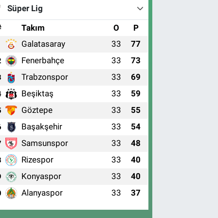
Süper Lig
#
Takım
O
P
Galatasaray
33
77
1
Fenerbahçe
33
73
2
Trabzonspor
33
69
3
Beşiktaş
33
59
4
Göztepe
33
55
5
Başakşehir
33
54
6
Samsunspor
33
48
7
Rizespor
33
40
8
Konyaspor
33
40
9
Alanyaspor
33
37
0