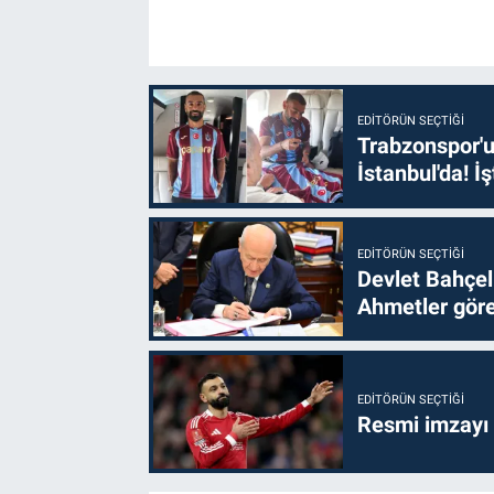
EDITÖRÜN SEÇTIĞI
Trabzonspor'u
İstanbul'da! İş
EDITÖRÜN SEÇTIĞI
Devlet Bahçel
Ahmetler göre
EDITÖRÜN SEÇTIĞI
Resmi imzayı