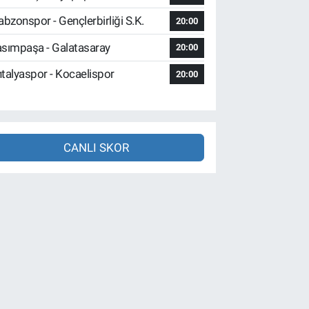
abzonspor - Gençlerbirliği S.K.
20:00
sımpaşa - Galatasaray
20:00
talyaspor - Kocaelispor
20:00
CANLI SKOR