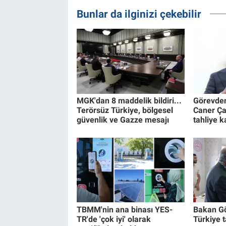
Bunlar da ilginizi çekebilir
MGK'dan 8 maddelik bildiri...
Görevden
Terörsüz Türkiye, bölgesel
Caner Ça
güvenlik ve Gazze mesajı
tahliye k
TBMM'nin ana binası YES-
Bakan Gö
TR'de 'çok iyi' olarak
Türkiye t