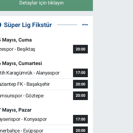
Detaylar için tıklayın
Süper Lig Fikstür
5 Mayıs, Cuma
zespor - Beşiktaş
20:00
6 Mayıs, Cumartesi
tih Karagümrük - Alanyaspor
17:00
ziantep FK - Başakşehir
20:00
msunspor - Göztepe
20:00
 Mayıs, Pazar
yserispor - Konyaspor
17:00
nerbahçe - Eyüpspor
20:00