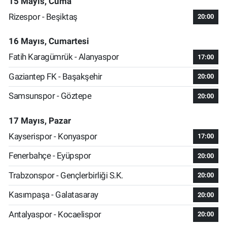
15 Mayıs, Cuma
Rizespor - Beşiktaş
20:00
16 Mayıs, Cumartesi
Fatih Karagümrük - Alanyaspor
17:00
Gaziantep FK - Başakşehir
20:00
Samsunspor - Göztepe
20:00
17 Mayıs, Pazar
Kayserispor - Konyaspor
17:00
Fenerbahçe - Eyüpspor
20:00
Trabzonspor - Gençlerbirliği S.K.
20:00
Kasımpaşa - Galatasaray
20:00
Antalyaspor - Kocaelispor
20:00