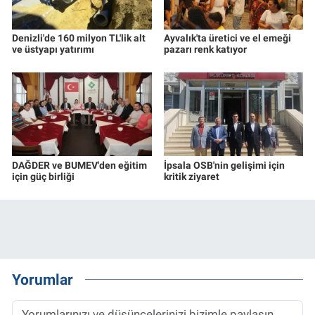
Denizli'de 160 milyon TL'lik alt
Ayvalık'ta üretici ve el emeği
ve üstyapı yatırımı
pazarı renk katıyor
DAĞDER ve BUMEV'den eğitim
İpsala OSB'nin gelişimi için
için güç birliği
kritik ziyaret
Yorumlar