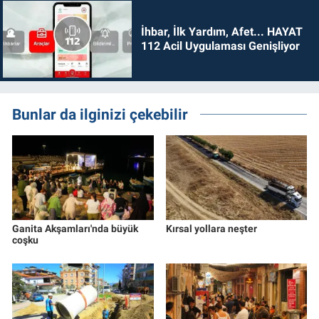
İhbar, İlk Yardım, Afet... HAYAT
112 Acil Uygulaması Genişliyor
Bunlar da ilginizi çekebilir
Ganita Akşamları'nda büyük
Kırsal yollara neşter
coşku