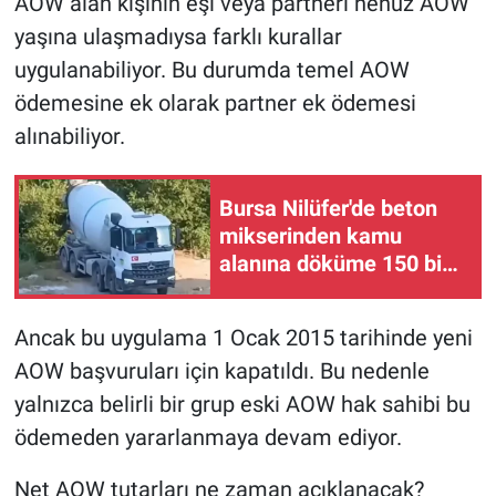
AOW alan kişinin eşi veya partneri henüz AOW
yaşına ulaşmadıysa farklı kurallar
uygulanabiliyor. Bu durumda temel AOW
ödemesine ek olarak partner ek ödemesi
alınabiliyor.
Bursa Nilüfer'de beton
mikserinden kamu
alanına döküme 150 bin
TL ceza
Ancak bu uygulama 1 Ocak 2015 tarihinde yeni
AOW başvuruları için kapatıldı. Bu nedenle
yalnızca belirli bir grup eski AOW hak sahibi bu
ödemeden yararlanmaya devam ediyor.
Net AOW tutarları ne zaman açıklanacak?