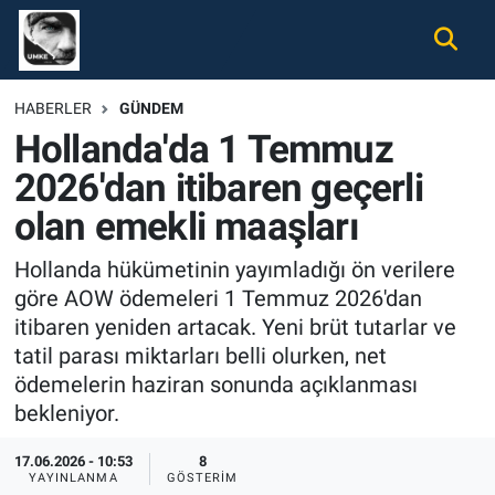
Gündem
Nöbetçi Eczaneler
HABERLER
GÜNDEM
Hollanda'da 1 Temmuz
Ekonomi
Hava Durumu
2026'dan itibaren geçerli
Spor
Namaz Vakitleri
olan emekli maaşları
Magazin
Trafik Durumu
Hollanda hükümetinin yayımladığı ön verilere
göre AOW ödemeleri 1 Temmuz 2026'dan
Tüm Haberler
Süper Lig Puan Durumu ve Fikstür
itibaren yeniden artacak. Yeni brüt tutarlar ve
tatil parası miktarları belli olurken, net
İletişim
Tüm Manşetler
ödemelerin haziran sonunda açıklanması
bekleniyor.
Künye
Son Dakika Haberleri
17.06.2026 - 10:53
8
Haber Arşivi
YAYINLANMA
GÖSTERIM