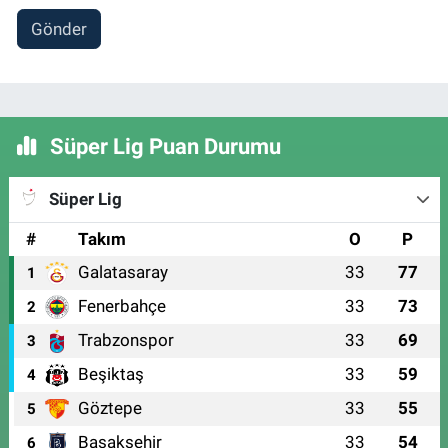
Gönder
Süper Lig Puan Durumu
Süper Lig
#
Takım
O
P
Galatasaray
33
77
1
Fenerbahçe
33
73
2
Trabzonspor
33
69
3
Beşiktaş
33
59
4
Göztepe
33
55
5
Başakşehir
33
54
6