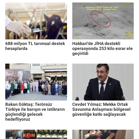
688 milyon TL tarımsal destek
Hakkari'de JİHA destekli
hesaplarda
operasyonda 253 kilo esrar ele
geçirildi
Bakan Göktaş: Terörsüz
Cevdet Yılmaz: Mekke Ortak
Türkiye ile barışın ve istikrarın
Savunma Anlaşması bölgesel
güçlendiği gelecek
güvenliğe katkı sağlayacak
hedefliyoruz