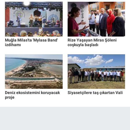
Muğla Milas'ta 'Mylasa Band'
Rize Yaşayan Miras Şöleni
izdihamı
coşkuyla başladı
Deniz ekosistemini koruyacak
Siyasetçilere taş çıkartan Vali
proje