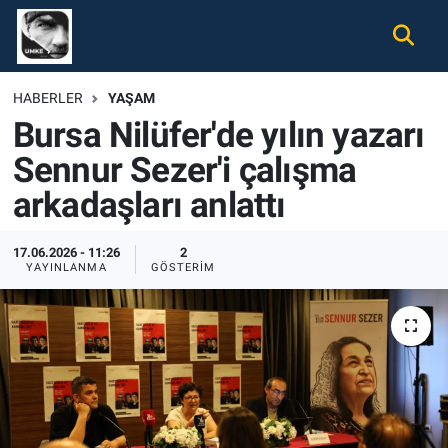
Gündem
Nöbetçi Eczaneler
HABERLER
YAŞAM
Bursa Nilüfer'de yılın yazarı
Ekonomi
Hava Durumu
Sennur Sezer'i çalışma
Spor
Namaz Vakitleri
arkadaşları anlattı
Magazin
Trafik Durumu
17.06.2026 - 11:26
2
YAYINLANMA
GÖSTERIM
Tüm Haberler
Süper Lig Puan Durumu ve Fikstür
İletişim
Tüm Manşetler
Künye
Son Dakika Haberleri
Haber Arşivi