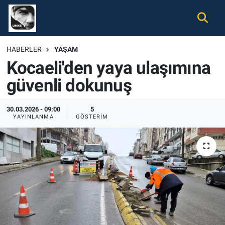
Gündem
Nöbetçi Eczaneler
HABERLER
YAŞAM
Kocaeli'den yaya ulaşımına
Ekonomi
Hava Durumu
güvenli dokunuş
Spor
Namaz Vakitleri
30.03.2026 - 09:00
5
Magazin
Trafik Durumu
YAYINLANMA
GÖSTERIM
Tüm Haberler
Süper Lig Puan Durumu ve Fikstür
İletişim
Tüm Manşetler
Künye
Son Dakika Haberleri
Haber Arşivi