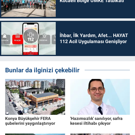
Kocaeli Bölge UMKE Tatbikatı
İhbar, İlk Yardım, Afet... HAYAT
112 Acil Uygulaması Genişliyor
Bunlar da ilginizi çekebilir
Konya Büyükşehir FERA
'Hazımsızlık' sanılıyor, safra
şubelerini yaygınlaştırıyor
kesesi iltihabı çıkıyor