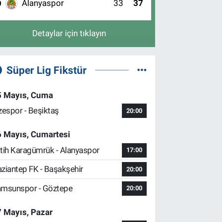
Alanyaspor
33
37
0
Detaylar için tıklayın
Süper Lig Fikstür
5 Mayıs, Cuma
zespor - Beşiktaş
20:00
6 Mayıs, Cumartesi
tih Karagümrük - Alanyaspor
17:00
ziantep FK - Başakşehir
20:00
msunspor - Göztepe
20:00
 Mayıs, Pazar