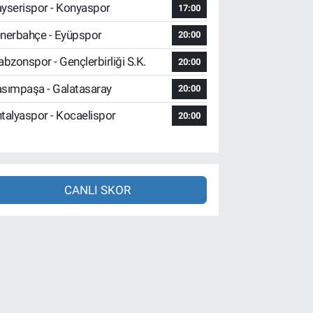
yserispor - Konyaspor
17:00
nerbahçe - Eyüpspor
20:00
abzonspor - Gençlerbirliği S.K.
20:00
sımpaşa - Galatasaray
20:00
talyaspor - Kocaelispor
20:00
CANLI SKOR