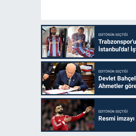
EDITÖRÜN SEÇTIĞI
Trabzonspor'u
İstanbul'da! İş
EDITÖRÜN SEÇTIĞI
Devlet Bahçel
Ahmetler göre
EDITÖRÜN SEÇTIĞI
Resmi imzayı