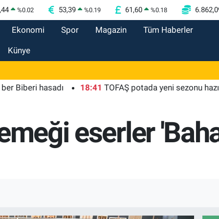
,44
53,39
61,60
6.862,0
%
0.02
%
0.19
%
0.18
Ekonomi
Spor
Magazin
Tüm Haberler
Künye
eri hasadı
18:41
TOFAŞ potada yeni sezonu hazır
1
emeği eserler 'Baha