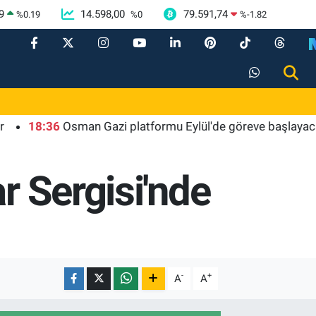
9
14.598,00
79.591,74
%
0.19
%
0
%
-1.82
8:36
Osman Gazi platformu Eylül'de göreve başlayacak... Gaba
r Sergisi'nde
-
+
A
A