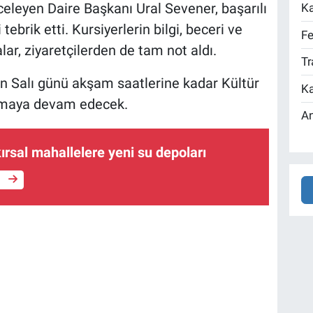
nceleyen Daire Başkanı Ural Sevener, başarılı
Ka
tebrik etti. Kursiyerlerin bilgi, beceri ve
Fe
lar, ziyaretçilerden de tam not aldı.
Tr
 Salı günü akşam saatlerine kadar Kültür
Ka
lamaya devam edecek.
An
kırsal mahallelere yeni su depoları
e