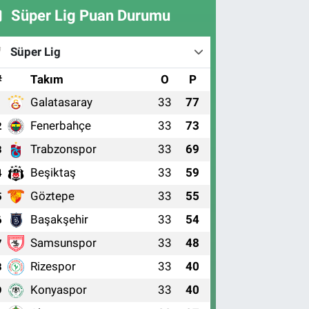
Süper Lig Puan Durumu
Süper Lig
#
Takım
O
P
Galatasaray
33
77
1
Fenerbahçe
33
73
2
Trabzonspor
33
69
3
Beşiktaş
33
59
4
Göztepe
33
55
5
Başakşehir
33
54
6
Samsunspor
33
48
7
Rizespor
33
40
8
Konyaspor
33
40
9