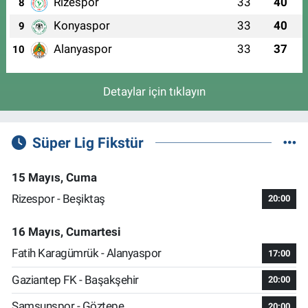
Rizespor
33
40
8
Konyaspor
33
40
9
Alanyaspor
33
37
10
Detaylar için tıklayın
Süper Lig Fikstür
15 Mayıs, Cuma
Rizespor - Beşiktaş
20:00
16 Mayıs, Cumartesi
Fatih Karagümrük - Alanyaspor
17:00
Gaziantep FK - Başakşehir
20:00
Samsunspor - Göztepe
20:00