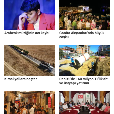
Arabesk müziğinin acı kaybı!
Ganita Akşamları'nda büyük
coşku
Kırsal yollara neşter
Denizli'de 160 milyon TL'lik alt
ve üstyapı yatırımı