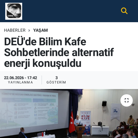
Gündem
Nöbetçi Eczaneler
HABERLER
YAŞAM
DEÜ'de Bilim Kafe
Ekonomi
Hava Durumu
Sohbetlerinde alternatif
Spor
Namaz Vakitleri
enerji konuşuldu
Magazin
Trafik Durumu
22.06.2026 - 17:42
3
YAYINLANMA
GÖSTERIM
Tüm Haberler
Süper Lig Puan Durumu ve Fikstür
İletişim
Tüm Manşetler
Künye
Son Dakika Haberleri
Haber Arşivi