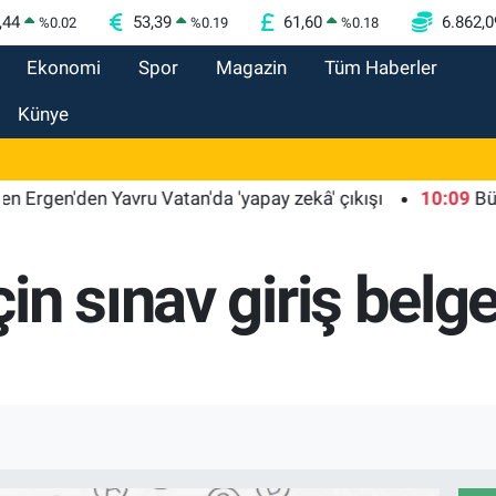
,44
53,39
61,60
6.862,0
%
0.02
%
0.19
%
0.18
Ekonomi
Spor
Magazin
Tüm Haberler
Künye
n'den Yavru Vatan'da 'yapay zekâ' çıkışı
10:09
Büyükelçi
n sınav giriş belge