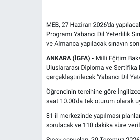
MEB, 27 Haziran 2026'da yapılacak
Programı Yabancı Dil Yeterlilik Sına
ve Almanca yapılacak sınavın son
ANKARA (İGFA) -
Milli Eğitim Bak
Uluslararası Diploma ve Sertifik
gerçekleştirilecek 'Yabancı Dil Yete
Öğrencinin tercihine göre İngilizc
saat 10.00'da tek oturum olarak 
81 il merkezinde yapılması planla
sorulacak ve 110 dakika süre veri
Sınav sonuçları, 20 Temmuz 2026 t