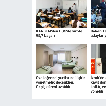
KARBEM'den LGS'de yüzde
Bakan Te
95,7 başarı
adaylarıy
Özel öğrenci yurtlarına ilişkin
İzmir'de 
yönetmelik değişikliği...
kayıt dö
Geçiş süresi uzatıldı
kalktı, v
yöneldi