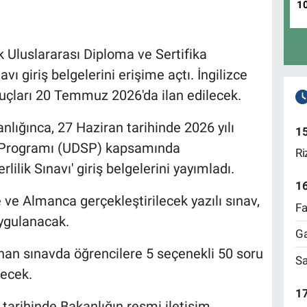
1
 Uluslararası Diploma ve Sertifika
vı giriş belgelerini erişime açtı. İngilizce
uçları 20 Temmuz 2026'da ilan edilecek.
anlığınca, 27 Haziran tarihinde 2026 yılı
1
a Programı (UDSP) kapsamında
Ri
rlilik Sınavı' giriş belgelerini yayımladı.
1
e ve Almanca gerçekleştirilecek yazılı sınav,
Fa
uygulanacak.
Ga
nan sınavda öğrencilere 5 seçenekli 50 soru
Sa
lecek.
17
arihinde Bakanlığın resmi iletişim