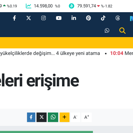
9
14.598,00
79.591,74
%
0.19
%
0
%
-1.82
liklerde değişim... 4 ülkeye yeni atama
10:04
Mersin'de ç
leri erişime
-
+
A
A