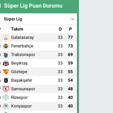
Süper Lig Puan Durumu
Süper Lig
#
Takım
O
P
Galatasaray
33
77
1
Fenerbahçe
33
73
2
Trabzonspor
33
69
3
Beşiktaş
33
59
4
Göztepe
33
55
5
Başakşehir
33
54
6
Samsunspor
33
48
7
Rizespor
33
40
8
Konyaspor
33
40
9