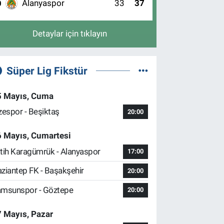
Alanyaspor
33
37
0
Detaylar için tıklayın
Süper Lig Fikstür
5 Mayıs, Cuma
zespor - Beşiktaş
20:00
6 Mayıs, Cumartesi
tih Karagümrük - Alanyaspor
17:00
ziantep FK - Başakşehir
20:00
msunspor - Göztepe
20:00
 Mayıs, Pazar