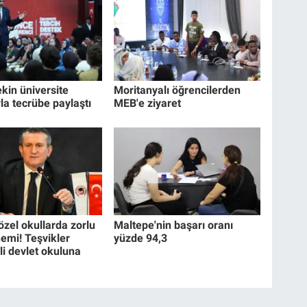
kin üniversite
Moritanyalı öğrencilerden
la tecrübe paylaştı
MEB'e ziyaret
özel okullarda zorlu
Maltepe'nin başarı oranı
nemi! Teşvikler
yüzde 94,3
eli devlet okuluna