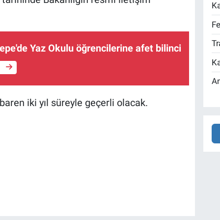
Ka
Fe
Tr
epe'de Yaz Okulu öğrencilerine afet bilinci
Ka
e
An
baren iki yıl süreyle geçerli olacak.