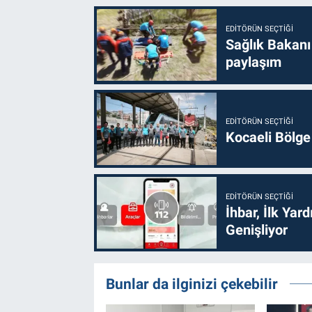
EDITÖRÜN SEÇTIĞI
Sağlık Bakanı
paylaşım
EDITÖRÜN SEÇTIĞI
Kocaeli Bölge
EDITÖRÜN SEÇTIĞI
İhbar, İlk Yar
Genişliyor
Bunlar da ilginizi çekebilir