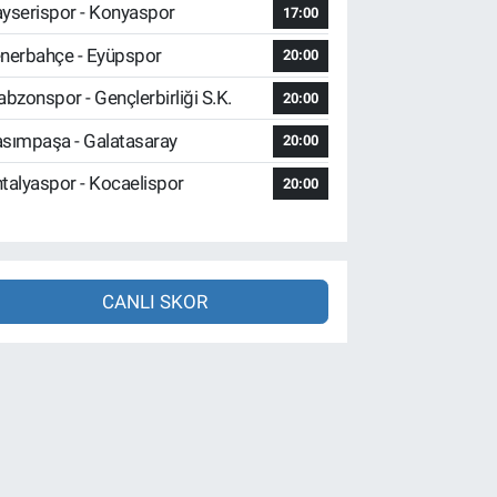
yserispor - Konyaspor
17:00
nerbahçe - Eyüpspor
20:00
abzonspor - Gençlerbirliği S.K.
20:00
sımpaşa - Galatasaray
20:00
talyaspor - Kocaelispor
20:00
CANLI SKOR